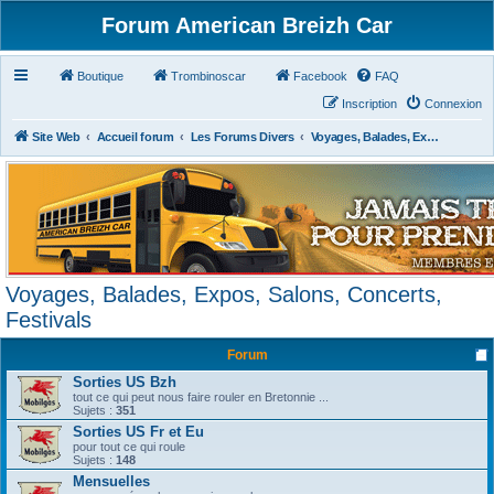
Forum American Breizh Car
Boutique
Trombinoscar
Facebook
FAQ
Inscription
Connexion
Site Web
Accueil forum
Les Forums Divers
Voyages, Balades, Expos, Salons, Concerts, Festivals
Voyages, Balades, Expos, Salons, Concerts,
Festivals
Forum
Sorties US Bzh
tout ce qui peut nous faire rouler en Bretonnie ...
Sujets :
351
Sorties US Fr et Eu
pour tout ce qui roule
Sujets :
148
Mensuelles