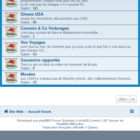
programmées chaque mois pour les us cars
tu ne vois pas les images ===> touche F5
Sujets :
111
Shows USA
toutes les rencontres découvertes aux USA
Sujets :
85
Convois & Co Voiturages
c'est plus sympa de faire le déplacement ensemble ...
Sujets :
1
Vos Voyages
over sea ou non, du moment que ça vous a plu et que l'on y voit aussi un
peu d'autos US ...
Sujets :
53
Souvenirs rapportés
Tout ce qui va dans la valise en souvenir de là-bas
Sujets :
8
Musées
aux USA il y a beaucoup de Musées privés, des collectionneurs heureux...
Sujets :
23
Aller
Site Web
Accueil forum
Développé par
phpBB
® Forum Software © phpBB Limited | SE Square by
PhpBB3 BBCodes
Traduction française officielle
©
Qiaeru