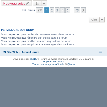
Nouveau sujet
Page
1
sur
43
1
2
3
4
5
43
Suivant
1068 sujets
…
Aller
PERMISSIONS DU FORUM
Vous
ne pouvez pas
publier de nouveaux sujets dans ce forum
Vous
ne pouvez pas
répondre aux sujets dans ce forum
Vous
ne pouvez pas
modifier vos messages dans ce forum
Vous
ne pouvez pas
supprimer vos messages dans ce forum
Site Web
Accueil forum
Développé par
phpBB
® Forum Software © phpBB Limited | SE Square by
PhpBB3 BBCodes
Traduction française officielle
©
Qiaeru