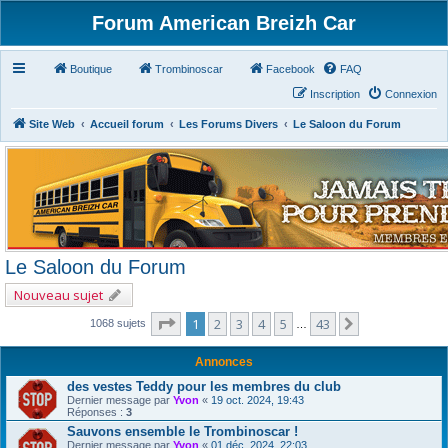
Forum American Breizh Car
Boutique
Trombinoscar
Facebook
FAQ
Inscription
Connexion
Site Web
Accueil forum
Les Forums Divers
Le Saloon du Forum
Le Saloon du Forum
Nouveau sujet
Page
1
sur
43
1
2
3
4
5
43
Suivant
1068 sujets
…
Annonces
des vestes Teddy pour les membres du club
Dernier message par
Yvon
«
19 oct. 2024, 19:43
Réponses :
3
Sauvons ensemble le Trombinoscar !
Dernier message par
Yvon
«
01 déc. 2024, 22:03