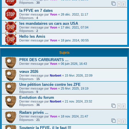
Réponses :
30
1
2
la FFVE en 7 dates
Dernier message par
Yvon
«
28 déc. 2022, 11:17
Réponses :
4
les mandataires us cars aux USA
Dernier message par
Yvon
«
17 déc. 2021, 07:04
Réponses :
2
Hello les Amis
Dernier message par
Yvon
«
18 janv. 2014, 00:55
Sujets
PRIX DES CARBURANTS ...
Dernier message par
Yvon
«
06 juin 2026, 16:43
vœux 2026
Dernier message par
Norbert
«
15 févr. 2026, 22:09
Réponses :
15
Une pétition lancée contre les ZFE
Dernier message par
Yvon
«
25 févr. 2025, 19:19
Réponses :
9
Evolution du forum
Dernier message par
Norbert
«
21 nov. 2024, 23:32
Réponses :
36
1
2
Radars privés ...
Dernier message par
Yvon
«
18 nov. 2024, 21:47
Réponses :
21
1
2
Soutenir la FFVE, il le faut !!!