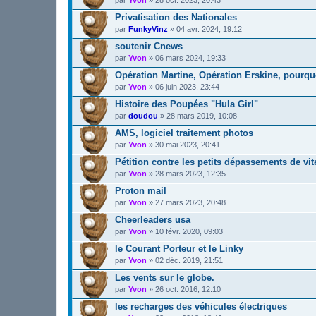
Privatisation des Nationales
par
FunkyVinz
»
04 avr. 2024, 19:12
soutenir Cnews
par
Yvon
»
06 mars 2024, 19:33
Opération Martine, Opération Erskine, pourqu
par
Yvon
»
06 juin 2023, 23:44
Histoire des Poupées "Hula Girl"
par
doudou
»
28 mars 2019, 10:08
AMS, logiciel traitement photos
par
Yvon
»
30 mai 2023, 20:41
Pétition contre les petits dépassements de vi
par
Yvon
»
28 mars 2023, 12:35
Proton mail
par
Yvon
»
27 mars 2023, 20:48
Cheerleaders usa
par
Yvon
»
10 févr. 2020, 09:03
le Courant Porteur et le Linky
par
Yvon
»
02 déc. 2019, 21:51
Les vents sur le globe.
par
Yvon
»
26 oct. 2016, 12:10
les recharges des véhicules électriques