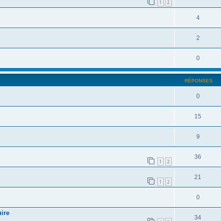
1
2
4
2
0
RÉPONSES
0
15
9
36
1
2
21
1
2
0
ire
34