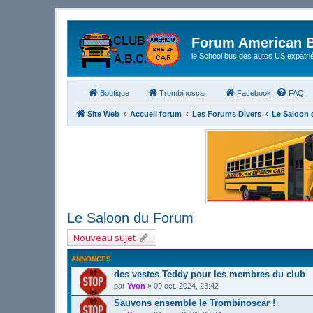
Forum American B
le School bus des autos US expatri
Boutique
Trombinoscar
Facebook
FAQ
Site Web
Accueil forum
Les Forums Divers
Le Saloon
Le Saloon du Forum
Nouveau sujet
ANNONCES
des vestes Teddy pour les membres du club
par
Yvon
»
09 oct. 2024, 23:42
Sauvons ensemble le Trombinoscar !