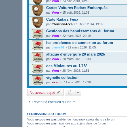
par
Yvon
»
23 nov. 2018, 18:42
Cartes Voitures Radars Embarqués
par
Yvon
»
15 août 2015, 11:31
Carte Radars Feux !
par
ChristianAcca
»
18 févr. 2014, 19:02
Gestions des bannissements du forum
par
Yvon
»
22 mars 2026, 20:19
les problèmes de connexion au forum
par
pierre 01
»
22 mars 2026, 11:05
attaque d'envergure 20 mars 2026
par
Yvon
»
20 mars 2026, 19:33
des Miniatures au 1/18°
par
Yvon
»
28 févr. 2026, 11:51
vignette collection
par
sicard
»
11 nov. 2025, 12:38
Nouveau sujet
Revenir à l’accueil du forum
PERMISSIONS DU FORUM
Vous
ne pouvez pas
publier de nouveaux sujets dans ce forum
Vous
ne pouvez pas
répondre aux sujets dans ce forum