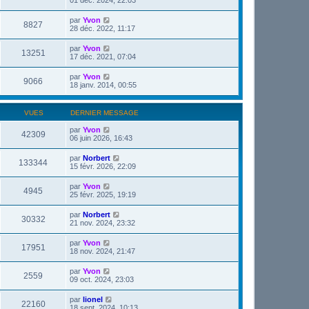
par
Yvon
8827
28 déc. 2022, 11:17
par
Yvon
13251
17 déc. 2021, 07:04
par
Yvon
9066
18 janv. 2014, 00:55
VUES
DERNIER MESSAGE
par
Yvon
42309
06 juin 2026, 16:43
par
Norbert
133344
15 févr. 2026, 22:09
par
Yvon
4945
25 févr. 2025, 19:19
par
Norbert
30332
21 nov. 2024, 23:32
par
Yvon
17951
18 nov. 2024, 21:47
par
Yvon
2559
09 oct. 2024, 23:03
par
lionel
22160
18 sept. 2024, 10:13