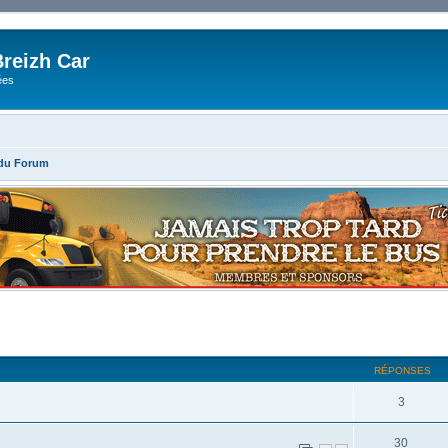
reizh Car
ées
 du Forum
RÉPONSES
3
30