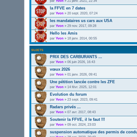
par
Yvon
»
21 janv. 2021, 22:34
la FFVE en 7 dates
par
Yvon
»
20 sept. 2020, 07:24
les mandataires us cars aux USA
par
Yvon
»
29 nov. 2017, 09:28
Hello les Amis
par
Yvon
»
18 janv. 2014, 00:55
SUJETS
PRIX DES CARBURANTS ...
par
Yvon
»
06 juin 2026, 16:43
vœux 2026
par
Yvon
»
01 janv. 2026, 09:41
Une pétition lancée contre les ZFE
par
Yvon
»
14 févr. 2025, 12:01
Evolution du forum
par
Yvon
»
23 sept. 2023, 09:41
Radars privés ...
par
Yvon
»
07 avr. 2017, 08:43
Soutenir la FFVE, il le faut !!!
par
Yvon
»
09 oct. 2024, 23:03
suspension automatique des permis de condu
par
Yvon
»
28 oct. 2023, 20:43