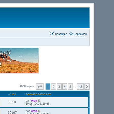
Inscription
Connexion
Page
1
sur
43
1
2
3
4
5
43
Suivant
1068 sujets
…
VUES
DERNIER MESSAGE
par
Yvon
5518
19 oct. 2024, 19:43
par
Yvon
32197
01 déc. 2024, 22:03