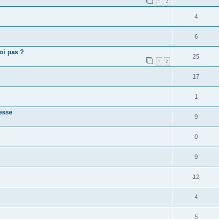
1
2
4
6
oi pas ?
25
1
2
17
1
tesse
9
0
9
12
4
5