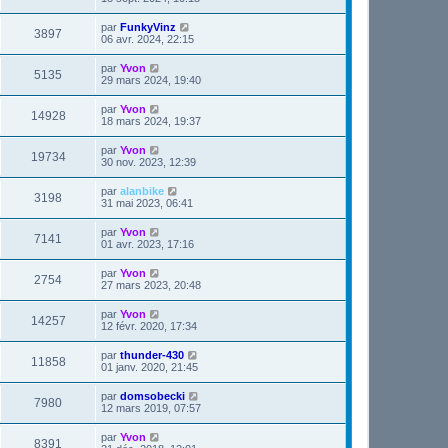
par
FunkyVinz
3897
06 avr. 2024, 22:15
par
Yvon
5135
29 mars 2024, 19:40
par
Yvon
14928
18 mars 2024, 19:37
par
Yvon
19734
30 nov. 2023, 12:39
par
alanbike
3198
31 mai 2023, 06:41
par
Yvon
7141
01 avr. 2023, 17:16
par
Yvon
2754
27 mars 2023, 20:48
par
Yvon
14257
12 févr. 2020, 17:34
par
thunder-430
11858
01 janv. 2020, 21:45
par
domsobecki
7980
12 mars 2019, 07:57
par
Yvon
8391