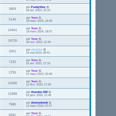
par
FunkyVinz
3903
06 avr. 2024, 22:15
par
Yvon
5140
29 mars 2024, 19:40
par
Yvon
14941
18 mars 2024, 19:37
par
Yvon
19735
30 nov. 2023, 12:39
par
alanbike
3201
31 mai 2023, 06:41
par
Yvon
7152
01 avr. 2023, 17:16
par
Yvon
2755
27 mars 2023, 20:48
par
Yvon
14260
12 févr. 2020, 17:34
par
thunder-430
11868
01 janv. 2020, 21:45
par
domsobecki
7985
12 mars 2019, 07:57
par
Yvon
8391