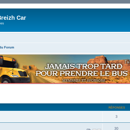
reizh Car
ées
 du Forum
RÉPONSES
3
30