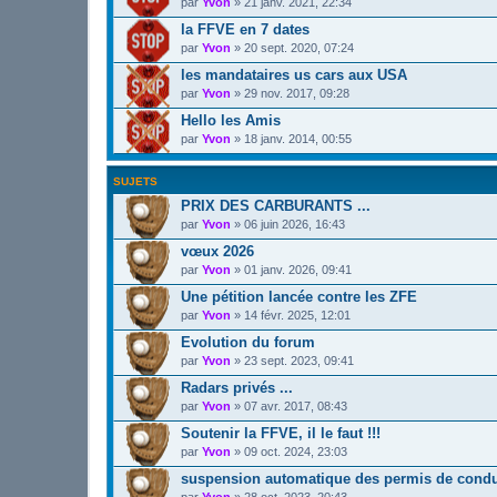
par
Yvon
»
21 janv. 2021, 22:34
la FFVE en 7 dates
par
Yvon
»
20 sept. 2020, 07:24
les mandataires us cars aux USA
par
Yvon
»
29 nov. 2017, 09:28
Hello les Amis
par
Yvon
»
18 janv. 2014, 00:55
SUJETS
PRIX DES CARBURANTS ...
par
Yvon
»
06 juin 2026, 16:43
vœux 2026
par
Yvon
»
01 janv. 2026, 09:41
Une pétition lancée contre les ZFE
par
Yvon
»
14 févr. 2025, 12:01
Evolution du forum
par
Yvon
»
23 sept. 2023, 09:41
Radars privés ...
par
Yvon
»
07 avr. 2017, 08:43
Soutenir la FFVE, il le faut !!!
par
Yvon
»
09 oct. 2024, 23:03
suspension automatique des permis de condu
par
Yvon
»
28 oct. 2023, 20:43