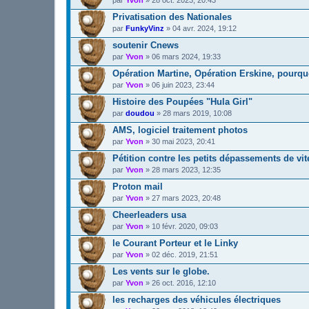
Privatisation des Nationales
par
FunkyVinz
»
04 avr. 2024, 19:12
soutenir Cnews
par
Yvon
»
06 mars 2024, 19:33
Opération Martine, Opération Erskine, pourqu
par
Yvon
»
06 juin 2023, 23:44
Histoire des Poupées "Hula Girl"
par
doudou
»
28 mars 2019, 10:08
AMS, logiciel traitement photos
par
Yvon
»
30 mai 2023, 20:41
Pétition contre les petits dépassements de vi
par
Yvon
»
28 mars 2023, 12:35
Proton mail
par
Yvon
»
27 mars 2023, 20:48
Cheerleaders usa
par
Yvon
»
10 févr. 2020, 09:03
le Courant Porteur et le Linky
par
Yvon
»
02 déc. 2019, 21:51
Les vents sur le globe.
par
Yvon
»
26 oct. 2016, 12:10
les recharges des véhicules électriques