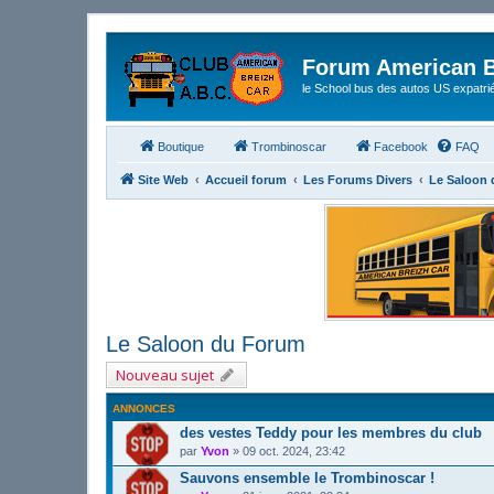
Forum American B
le School bus des autos US expatri
Boutique
Trombinoscar
Facebook
FAQ
Site Web
Accueil forum
Les Forums Divers
Le Saloon
Le Saloon du Forum
Nouveau sujet
ANNONCES
des vestes Teddy pour les membres du club
par
Yvon
»
09 oct. 2024, 23:42
Sauvons ensemble le Trombinoscar !