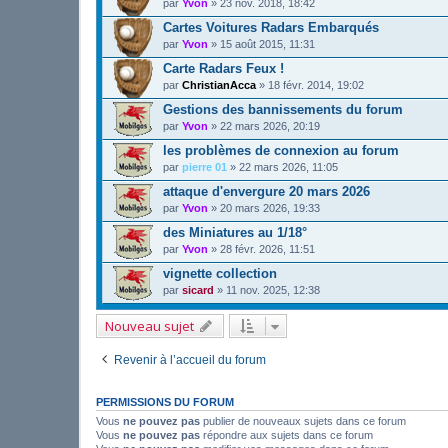
par
Yvon
»
23 nov. 2018, 18:42
Cartes Voitures Radars Embarqués
par
Yvon
»
15 août 2015, 11:31
Carte Radars Feux !
par
ChristianAcca
»
18 févr. 2014, 19:02
Gestions des bannissements du forum
par
Yvon
»
22 mars 2026, 20:19
les problèmes de connexion au forum
par
pierre 01
»
22 mars 2026, 11:05
attaque d'envergure 20 mars 2026
par
Yvon
»
20 mars 2026, 19:33
des Miniatures au 1/18°
par
Yvon
»
28 févr. 2026, 11:51
vignette collection
par
sicard
»
11 nov. 2025, 12:38
Nouveau sujet
Revenir à l’accueil du forum
PERMISSIONS DU FORUM
Vous
ne pouvez pas
publier de nouveaux sujets dans ce forum
Vous
ne pouvez pas
répondre aux sujets dans ce forum