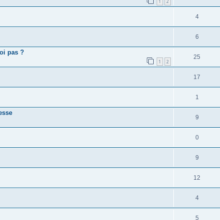
1
2
4
6
oi pas ?
25
1
2
17
1
tesse
9
0
9
12
4
5