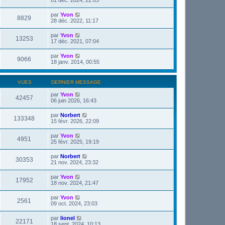
par
Yvon
8829
28 déc. 2022, 11:17
par
Yvon
13253
17 déc. 2021, 07:04
par
Yvon
9066
18 janv. 2014, 00:55
VUES
DERNIER MESSAGE
par
Yvon
42457
06 juin 2026, 16:43
par
Norbert
133348
15 févr. 2026, 22:09
par
Yvon
4951
25 févr. 2025, 19:19
par
Norbert
30353
21 nov. 2024, 23:32
par
Yvon
17952
18 nov. 2024, 21:47
par
Yvon
2561
09 oct. 2024, 23:03
par
lionel
22171
18 sept. 2024, 10:13