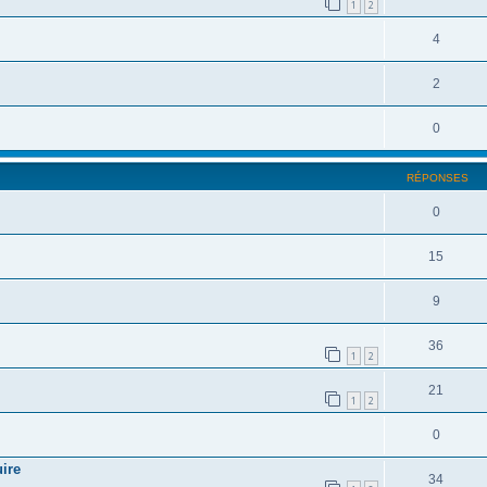
1
2
4
2
0
RÉPONSES
0
15
9
36
1
2
21
1
2
0
ire
34