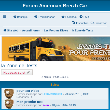
Forum American Breizh Car
Boutique
Trombinoscar
Facebook
FAQ
Inscription
Connexion
Site Web
Accueil forum
Les Forums Divers
la Zone de Tests
la Zone de Tests
Nouveau sujet
2 sujets • Page
1
sur
1
Sujets
pour test video
Dernier message par
LEBARON0683
«
23 mars 2015, 13:39
Réponses :
1
mon premier test
Dernier message par
Yvon
«
18 janv. 2014, 10:13