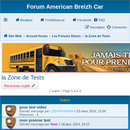
Forum American Breizh Car
Boutique
Trombinoscar
Facebook
FAQ
Inscription
Connexion
Site Web
Accueil forum
Les Forums Divers
la Zone de Tests
la Zone de Tests
Nouveau sujet
2 sujets • Page
1
sur
1
Sujets
pour test video
Dernier message par
LEBARON0683
«
23 mars 2015, 13:39
Réponses :
1
mon premier test
Dernier message par
Yvon
«
18 janv. 2014, 10:13