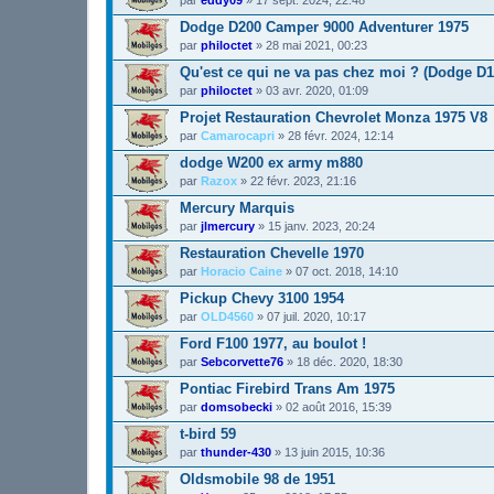
Dodge D200 Camper 9000 Adventurer 1975
par
philoctet
»
28 mai 2021, 00:23
Qu'est ce qui ne va pas chez moi ? (Dodge D1
par
philoctet
»
03 avr. 2020, 01:09
Projet Restauration Chevrolet Monza 1975 V8
par
Camarocapri
»
28 févr. 2024, 12:14
dodge W200 ex army m880
par
Razox
»
22 févr. 2023, 21:16
Mercury Marquis
par
jlmercury
»
15 janv. 2023, 20:24
Restauration Chevelle 1970
par
Horacio Caine
»
07 oct. 2018, 14:10
Pickup Chevy 3100 1954
par
OLD4560
»
07 juil. 2020, 10:17
Ford F100 1977, au boulot !
par
Sebcorvette76
»
18 déc. 2020, 18:30
Pontiac Firebird Trans Am 1975
par
domsobecki
»
02 août 2016, 15:39
t-bird 59
par
thunder-430
»
13 juin 2015, 10:36
Oldsmobile 98 de 1951