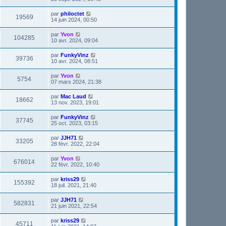
par
philoctet
19569
14 juin 2024, 00:50
par
Yvon
104285
10 avr. 2024, 09:04
par
FunkyVinz
39736
10 avr. 2024, 08:51
par
Yvon
5754
07 mars 2024, 21:38
par
Mac Laud
18662
13 nov. 2023, 19:01
par
FunkyVinz
37745
25 oct. 2023, 03:15
par
JJH71
33205
28 févr. 2022, 22:04
par
Yvon
676014
22 févr. 2022, 10:40
par
kriss29
155392
18 juil. 2021, 21:40
par
JJH71
582831
21 juin 2021, 22:54
par
kriss29
45711