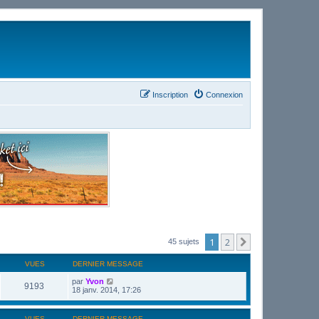
Inscription
Connexion
1
2
Suivant
45 sujets
VUES
DERNIER MESSAGE
par
Yvon
9193
18 janv. 2014, 17:26
VUES
DERNIER MESSAGE