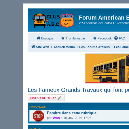
Forum American B
le School bus des autos US expatri
Boutique
Trombinoscar
Facebook
FAQ
Site Web
Accueil forum
Les Forums Ateliers
Les Fameu
Les Fameux Grands Travaux qui font p
Nouveau sujet
ANNONCES
Paraitre dans cette rubrique
par
Yvon
»
18 janv. 2014, 17:26
SUJETS