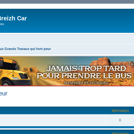
reizh Car
ées
x Grands Travaux qui font peur
eur
RÉPONSES
0
RÉPONSES