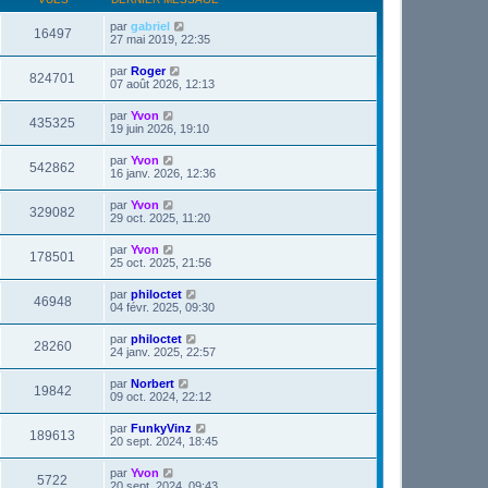
par
gabriel
16497
27 mai 2019, 22:35
par
Roger
824701
07 août 2026, 12:13
par
Yvon
435325
19 juin 2026, 19:10
par
Yvon
542862
16 janv. 2026, 12:36
par
Yvon
329082
29 oct. 2025, 11:20
par
Yvon
178501
25 oct. 2025, 21:56
par
philoctet
46948
04 févr. 2025, 09:30
par
philoctet
28260
24 janv. 2025, 22:57
par
Norbert
19842
09 oct. 2024, 22:12
par
FunkyVinz
189613
20 sept. 2024, 18:45
par
Yvon
5722
20 sept. 2024, 09:43