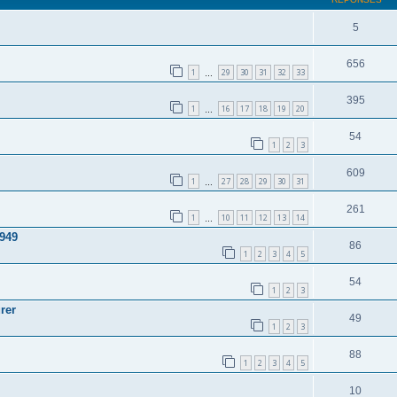
5
656
1
29
30
31
32
33
…
395
1
16
17
18
19
20
…
54
1
2
3
609
1
27
28
29
30
31
…
261
1
10
11
12
13
14
…
1949
86
1
2
3
4
5
54
1
2
3
rer
49
1
2
3
88
1
2
3
4
5
10