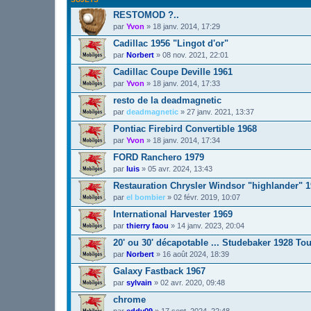
RESTOMOD ?..
par
Yvon
»
18 janv. 2014, 17:29
Cadillac 1956 "Lingot d'or"
par
Norbert
»
08 nov. 2021, 22:01
Cadillac Coupe Deville 1961
par
Yvon
»
18 janv. 2014, 17:33
resto de la deadmagnetic
par
deadmagnetic
»
27 janv. 2021, 13:37
Pontiac Firebird Convertible 1968
par
Yvon
»
18 janv. 2014, 17:34
FORD Ranchero 1979
par
luis
»
05 avr. 2024, 13:43
Restauration Chrysler Windsor "highlander" 
par
el bombier
»
02 févr. 2019, 10:07
International Harvester 1969
par
thierry faou
»
14 janv. 2023, 20:04
20' ou 30' décapotable ... Studebaker 1928 Tou
par
Norbert
»
16 août 2024, 18:39
Galaxy Fastback 1967
par
sylvain
»
02 avr. 2020, 09:48
chrome
par
eddy09
»
17 sept. 2024, 22:48