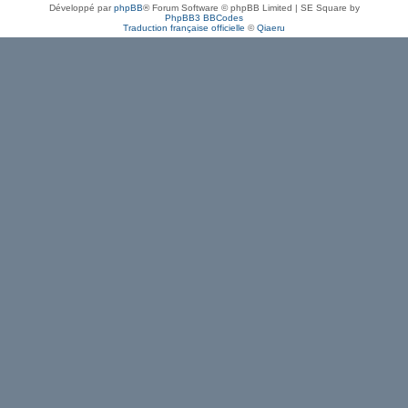
Développé par
phpBB
® Forum Software © phpBB Limited | SE Square by
PhpBB3 BBCodes
Traduction française officielle
©
Qiaeru