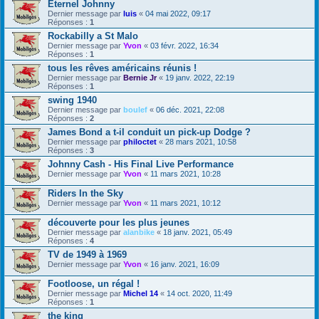
Eternel Johnny
Dernier message par
luis
«
04 mai 2022, 09:17
Réponses :
1
Rockabilly a St Malo
Dernier message par
Yvon
«
03 févr. 2022, 16:34
Réponses :
1
tous les rêves américains réunis !
Dernier message par
Bernie Jr
«
19 janv. 2022, 22:19
Réponses :
1
swing 1940
Dernier message par
boulef
«
06 déc. 2021, 22:08
Réponses :
2
James Bond a t-il conduit un pick-up Dodge ?
Dernier message par
philoctet
«
28 mars 2021, 10:58
Réponses :
3
Johnny Cash - His Final Live Performance
Dernier message par
Yvon
«
11 mars 2021, 10:28
Riders In the Sky
Dernier message par
Yvon
«
11 mars 2021, 10:12
découverte pour les plus jeunes
Dernier message par
alanbike
«
18 janv. 2021, 05:49
Réponses :
4
TV de 1949 à 1969
Dernier message par
Yvon
«
16 janv. 2021, 16:09
Footloose, un régal !
Dernier message par
Michel 14
«
14 oct. 2020, 11:49
Réponses :
1
the king