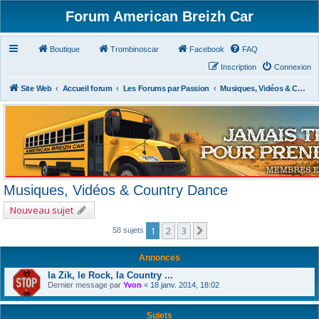
Forum American Breizh Car
Boutique
Trombinoscar
Facebook
FAQ
Inscription
Connexion
Site Web
Accueil forum
Les Forums par Passion
Musiques, Vidéos & Country Dance
Musiques, Vidéos & Country Dance
Nouveau sujet
1
2
3
Suivant
58 sujets
Annonces
la Zik, le Rock, la Country ...
Dernier message par
Yvon
«
18 janv. 2014, 18:02
Sujets