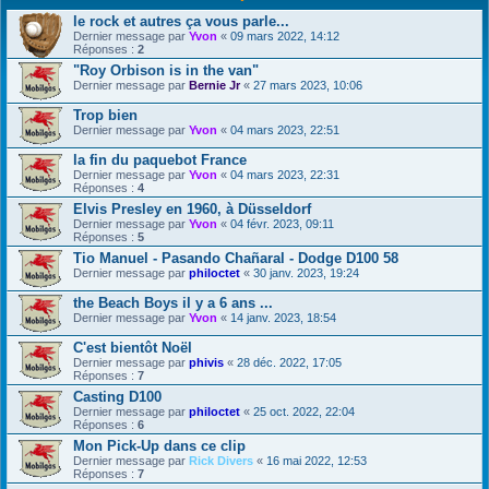
le rock et autres ça vous parle...
Dernier message par
Yvon
«
09 mars 2022, 14:12
Réponses :
2
"Roy Orbison is in the van"
Dernier message par
Bernie Jr
«
27 mars 2023, 10:06
Trop bien
Dernier message par
Yvon
«
04 mars 2023, 22:51
la fin du paquebot France
Dernier message par
Yvon
«
04 mars 2023, 22:31
Réponses :
4
Elvis Presley en 1960, à Düsseldorf
Dernier message par
Yvon
«
04 févr. 2023, 09:11
Réponses :
5
Tio Manuel - Pasando Chañaral - Dodge D100 58
Dernier message par
philoctet
«
30 janv. 2023, 19:24
the Beach Boys il y a 6 ans ...
Dernier message par
Yvon
«
14 janv. 2023, 18:54
C'est bientôt Noël
Dernier message par
phivis
«
28 déc. 2022, 17:05
Réponses :
7
Casting D100
Dernier message par
philoctet
«
25 oct. 2022, 22:04
Réponses :
6
Mon Pick-Up dans ce clip
Dernier message par
Rick Divers
«
16 mai 2022, 12:53
Réponses :
7