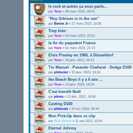
le rock et autres ça vous parle...
par
Yvon
»
09 mars 2022, 09:01
"Roy Orbison is in the van"
par
Bernie Jr
»
27 mars 2023, 10:06
Trop bien
par
Yvon
»
04 mars 2023, 22:51
la fin du paquebot France
par
Yvon
»
01 mars 2023, 21:13
Elvis Presley en 1960, à Düsseldorf
par
Yvon
»
30 janv. 2023, 09:23
Tio Manuel - Pasando Chañaral - Dodge D100 
par
philoctet
»
30 janv. 2023, 19:24
the Beach Boys il y a 6 ans ...
par
Yvon
»
14 janv. 2023, 18:54
C'est bientôt Noël
par
phivis
»
13 déc. 2022, 18:56
Casting D100
par
philoctet
»
24 oct. 2022, 00:44
Mon Pick-Up dans ce clip
par
Rick Divers
»
11 mai 2022, 10:04
Eternel Johnny
par
Yvon
»
03 mai 2022, 10:09