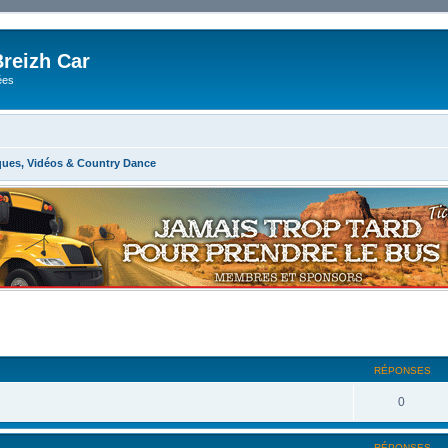
reizh Car
ées
ues, Vidéos & Country Dance
RÉPONSES
0
RÉPONSES