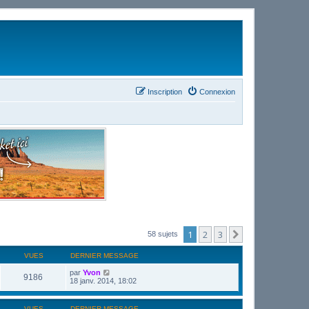
Inscription
Connexion
1
2
3
Suivant
58 sujets
VUES
DERNIER MESSAGE
par
Yvon
9186
18 janv. 2014, 18:02
VUES
DERNIER MESSAGE