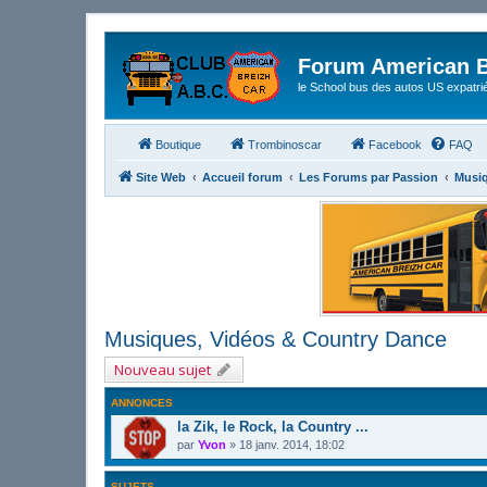
Forum American B
le School bus des autos US expatri
Boutique
Trombinoscar
Facebook
FAQ
Site Web
Accueil forum
Les Forums par Passion
Musiq
Musiques, Vidéos & Country Dance
Nouveau sujet
ANNONCES
la Zik, le Rock, la Country ...
par
Yvon
»
18 janv. 2014, 18:02
SUJETS