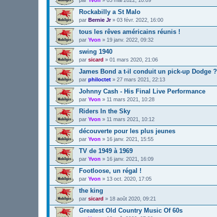
Rockabilly a St Malo
par
Bernie Jr
»
03 févr. 2022, 16:00
tous les rêves américains réunis !
par
Yvon
»
19 janv. 2022, 09:32
swing 1940
par
sicard
»
01 mars 2020, 21:06
James Bond a t-il conduit un pick-up Dodge ?
par
philoctet
»
27 mars 2021, 22:13
Johnny Cash - His Final Live Performance
par
Yvon
»
11 mars 2021, 10:28
Riders In the Sky
par
Yvon
»
11 mars 2021, 10:12
découverte pour les plus jeunes
par
Yvon
»
16 janv. 2021, 15:55
TV de 1949 à 1969
par
Yvon
»
16 janv. 2021, 16:09
Footloose, un régal !
par
Yvon
»
13 oct. 2020, 17:05
the king
par
sicard
»
18 août 2020, 09:21
Greatest Old Country Music Of 60s