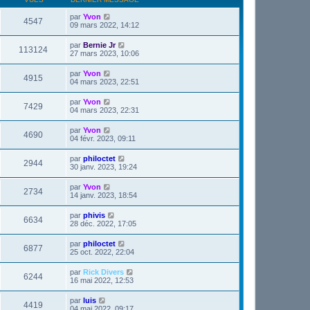
par
Yvon
4547
09 mars 2022, 14:12
par
Bernie Jr
113124
27 mars 2023, 10:06
par
Yvon
4915
04 mars 2023, 22:51
par
Yvon
7429
04 mars 2023, 22:31
par
Yvon
4690
04 févr. 2023, 09:11
par
philoctet
2944
30 janv. 2023, 19:24
par
Yvon
2734
14 janv. 2023, 18:54
par
phivis
6634
28 déc. 2022, 17:05
par
philoctet
6877
25 oct. 2022, 22:04
par
Rick Divers
6244
16 mai 2022, 12:53
par
luis
4419
04 mai 2022, 09:17