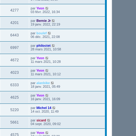
par
Yvon
4277
03 févr. 2022, 16:34
par
Bernie Jr
4201
19 janv. 2022, 22:19
par
boulef
6443
06 déc. 2021, 22:08
par
philoctet
6997
28 mars 2021, 10:58
par
Yvon
4672
11 mars 2021, 10:28
par
Yvon
4023
11 mars 2021, 10:12
par
alanbike
6333
18 janv. 2021, 05:49
par
Yvon
4625
16 janv. 2021, 16:09
par
Michel 14
5220
14 oct. 2020, 11:49
par
sicard
5661
04 sept. 2020, 09:02
par
Yvon
4575