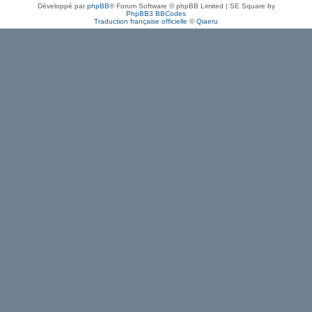
Développé par
phpBB
® Forum Software © phpBB Limited | SE Square by
PhpBB3 BBCodes
Traduction française officielle
©
Qiaeru