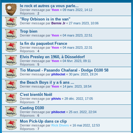
le rock et autres ça vous parle...
Dernier message par
Yvon
«
09 mars 2022, 14:12
Réponses :
2
"Roy Orbison is in the van"
Dernier message par
Bernie Jr
«
27 mars 2023, 10:06
Trop bien
Dernier message par
Yvon
«
04 mars 2023, 22:51
la fin du paquebot France
Dernier message par
Yvon
«
04 mars 2023, 22:31
Réponses :
4
Elvis Presley en 1960, à Düsseldorf
Dernier message par
Yvon
«
04 févr. 2023, 09:11
Réponses :
5
Tio Manuel - Pasando Chañaral - Dodge D100 58
Dernier message par
philoctet
«
30 janv. 2023, 19:24
the Beach Boys il y a 6 ans ...
Dernier message par
Yvon
«
14 janv. 2023, 18:54
C'est bientôt Noël
Dernier message par
phivis
«
28 déc. 2022, 17:05
Réponses :
7
Casting D100
Dernier message par
philoctet
«
25 oct. 2022, 22:04
Réponses :
6
Mon Pick-Up dans ce clip
Dernier message par
Rick Divers
«
16 mai 2022, 12:53
Réponses :
7