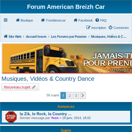
Forum American Breizh Car
Boutique
Trombinoscar
Facebook
FAQ
Inscription
Connexion
Site Web
Accueil forum
Les Forums par Passion
Musiques, Vidéos & Country Dance
Musiques, Vidéos & Country Dance
Nouveau sujet
1
2
3
Suivant
58 sujets
Annonces
la Zik, le Rock, la Country ...
Dernier message par
Yvon
«
18 janv. 2014, 18:02
Sujets