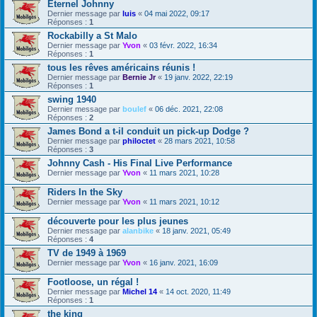
Eternel Johnny
Dernier message par
luis
«
04 mai 2022, 09:17
Réponses :
1
Rockabilly a St Malo
Dernier message par
Yvon
«
03 févr. 2022, 16:34
Réponses :
1
tous les rêves américains réunis !
Dernier message par
Bernie Jr
«
19 janv. 2022, 22:19
Réponses :
1
swing 1940
Dernier message par
boulef
«
06 déc. 2021, 22:08
Réponses :
2
James Bond a t-il conduit un pick-up Dodge ?
Dernier message par
philoctet
«
28 mars 2021, 10:58
Réponses :
3
Johnny Cash - His Final Live Performance
Dernier message par
Yvon
«
11 mars 2021, 10:28
Riders In the Sky
Dernier message par
Yvon
«
11 mars 2021, 10:12
découverte pour les plus jeunes
Dernier message par
alanbike
«
18 janv. 2021, 05:49
Réponses :
4
TV de 1949 à 1969
Dernier message par
Yvon
«
16 janv. 2021, 16:09
Footloose, un régal !
Dernier message par
Michel 14
«
14 oct. 2020, 11:49
Réponses :
1
the king