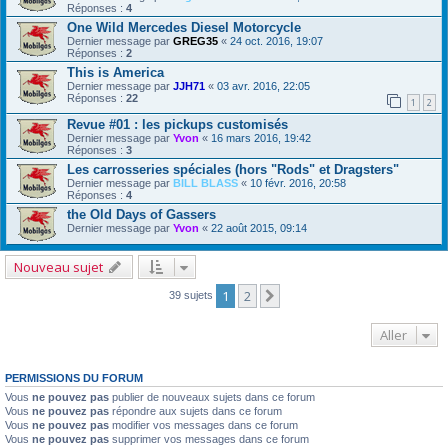
Réponses :
4
One Wild Mercedes Diesel Motorcycle
Dernier message par
GREG35
«
24 oct. 2016, 19:07
Réponses :
2
This is America
Dernier message par
JJH71
«
03 avr. 2016, 22:05
Réponses :
22
1
2
Revue #01 : les pickups customisés
Dernier message par
Yvon
«
16 mars 2016, 19:42
Réponses :
3
Les carrosseries spéciales (hors "Rods" et Dragsters"
Dernier message par
BILL BLASS
«
10 févr. 2016, 20:58
Réponses :
4
the Old Days of Gassers
Dernier message par
Yvon
«
22 août 2015, 09:14
Nouveau sujet
1
2
Suivant
39 sujets
Aller
PERMISSIONS DU FORUM
Vous
ne pouvez pas
publier de nouveaux sujets dans ce forum
Vous
ne pouvez pas
répondre aux sujets dans ce forum
Vous
ne pouvez pas
modifier vos messages dans ce forum
Vous
ne pouvez pas
supprimer vos messages dans ce forum