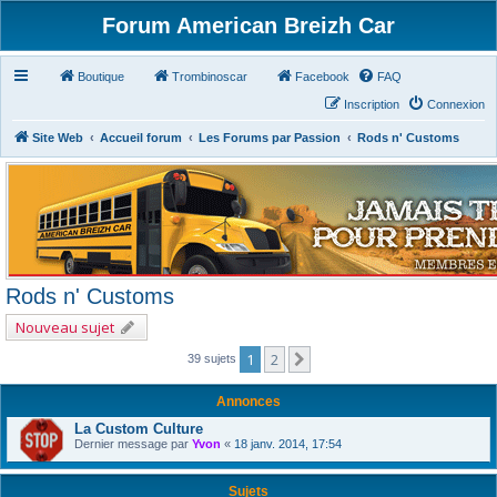
Forum American Breizh Car
Boutique
Trombinoscar
Facebook
FAQ
Inscription
Connexion
Site Web
Accueil forum
Les Forums par Passion
Rods n' Customs
Rods n' Customs
Nouveau sujet
1
2
Suivant
39 sujets
Annonces
La Custom Culture
Dernier message par
Yvon
«
18 janv. 2014, 17:54
Sujets