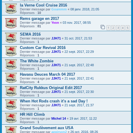
la Verne Cool Cruise 2016
Dernier message par
Goaremm
«
08 janv. 2018, 21:05
Réponses :
10
Rems garage en 2017
Dernier message par
Yvon
«
03 nov. 2017, 08:55
Réponses :
81
1
2
3
4
5
SEMA 2016
Dernier message par
JJH71
«
31 oct. 2017, 21:53
Réponses :
1
Custom Car Revival 2016
Dernier message par
JJH71
«
22 sept. 2017, 22:29
Réponses :
1
The White Zombie
Dernier message par
JJH71
«
21 sept. 2017, 22:48
Réponses :
1
Havasu Deuces March 04 2017
Dernier message par
JJH71
«
21 sept. 2017, 22:41
Réponses :
4
RatCity Rukkus Original Edit 2017
Dernier message par
JJH71
«
21 sept. 2017, 22:30
Réponses :
1
When Hot Rods crash it's a sad Day !
Dernier message par
JJH71
«
21 sept. 2017, 21:37
Réponses :
1
HR Hill Climb
Dernier message par
Michel 14
«
19 avr. 2017, 11:22
Réponses :
1
Grand Soulèvement aux USA
Dernier message par
aegirson2
«
26 oct. 2016, 08:26