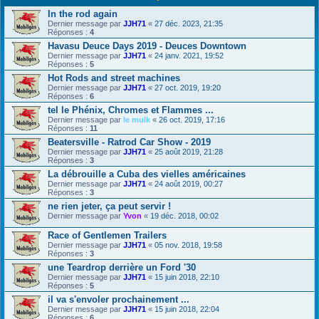
In the rod again
Dernier message par
JJH71
«
27 déc. 2023, 21:35
Réponses :
4
Havasu Deuce Days 2019 - Deuces Downtown
Dernier message par
JJH71
«
24 janv. 2021, 19:52
Réponses :
5
Hot Rods and street machines
Dernier message par
JJH71
«
27 oct. 2019, 19:20
Réponses :
6
tel le Phénix, Chromes et Flammes ...
Dernier message par
le mulk
«
26 oct. 2019, 17:16
Réponses :
11
Beatersville - Ratrod Car Show - 2019
Dernier message par
JJH71
«
25 août 2019, 21:28
Réponses :
3
La débrouille a Cuba des vielles américaines
Dernier message par
JJH71
«
24 août 2019, 00:27
Réponses :
3
ne rien jeter, ça peut servir !
Dernier message par
Yvon
«
19 déc. 2018, 00:02
Race of Gentlemen Trailers
Dernier message par
JJH71
«
05 nov. 2018, 19:58
Réponses :
3
une Teardrop derrière un Ford '30
Dernier message par
JJH71
«
15 juin 2018, 22:10
Réponses :
5
il va s'envoler prochainement ...
Dernier message par
JJH71
«
15 juin 2018, 22:04
Réponses :
6