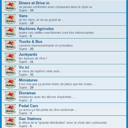
Diners et Drive in
ne jamais confondre avec restaurant dans le style us
Sujets :
34
Vans
ah les Vans, la vie au grand air ...
Sujets :
18
Machines Agricoles
toutes ces vieilles machineries sont très intéressantes
Sujets :
6
Trucks & Bus
camions impressionnants et schoolbus
Sujets :
20
Junkyards
les épaves de rêve !
Sujets :
21
Vu ici
je viens de repérer cette auto ...
Sujets :
31
Miniatures
il est vrai que ça prend moins de place que les vraies ...
Sujets :
29
Dioramas
miniatures avec les décors d'autrefois ...
Sujets :
2
Pedal Cars
ça aussi ça fait partie du rêve américain ...
Sujets :
3
Gas Stations
le début de la "grande distribution" avec le choix des carburants
Sujets :
5