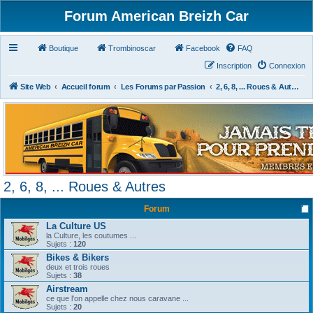
Forum American Breizh Car
Boutique
Trombinoscar
Facebook
FAQ
Inscription
Connexion
Site Web
Accueil forum
Les Forums par Passion
2, 6, 8, ... Roues & Autres
2, 6, 8, ... Roues & Autres
Forum
La Culture US
la Culture, les coutumes ...
Sujets :
120
Bikes & Bikers
deux et trois roues
Sujets :
38
Airstream
ce que l'on appelle chez nous caravane ...
Sujets :
20