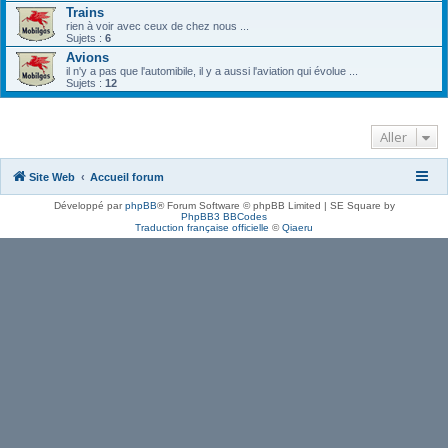
Trains
rien à voir avec ceux de chez nous ...
Sujets :
6
Avions
il n'y a pas que l'automibile, il y a aussi l'aviation qui évolue ...
Sujets :
12
Aller
Site Web
Accueil forum
Développé par
phpBB
® Forum Software © phpBB Limited | SE Square by
PhpBB3 BBCodes
Traduction française officielle
©
Qiaeru