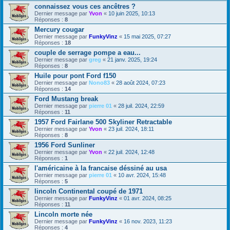
connaissez vous ces ancêtres ?
Dernier message par
Yvon
«
10 juin 2025, 10:13
Réponses :
8
Mercury cougar
Dernier message par
FunkyVinz
«
15 mai 2025, 07:27
Réponses :
18
couple de serrage pompe a eau...
Dernier message par
greg
«
21 janv. 2025, 19:24
Réponses :
8
Huile pour pont Ford f150
Dernier message par
Nono83
«
28 août 2024, 07:23
Réponses :
14
Ford Mustang break
Dernier message par
pierre 01
«
28 juil. 2024, 22:59
Réponses :
11
1957 Ford Fairlane 500 Skyliner Retractable
Dernier message par
Yvon
«
23 juil. 2024, 18:11
Réponses :
8
1956 Ford Sunliner
Dernier message par
Yvon
«
22 juil. 2024, 12:48
Réponses :
1
l'américaine à la francaise déssiné au usa
Dernier message par
pierre 01
«
10 avr. 2024, 15:48
Réponses :
5
lincoln Continental coupé de 1971
Dernier message par
FunkyVinz
«
01 avr. 2024, 08:25
Réponses :
11
Lincoln morte née
Dernier message par
FunkyVinz
«
16 nov. 2023, 11:23
Réponses :
4