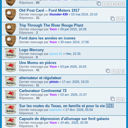
Réponses :
80
1
2
3
4
5
Old Post Card -- Ford Motors 1917
Dernier message par
thunder-430
«
03 mai 2019, 10:10
Réponses :
21
1
2
Trip Through The River Rouge Plant
Dernier message par
Yvon
«
09 juin 2015, 18:28
Réponses :
3
Ford dans les années en icones
Dernier message par
Yvon
«
30 mars 2014, 17:06
Logo Mercury
Dernier message par
pierre 01
«
Hier, 22:35
Réponses :
8
Une Mumu en pièces
Dernier message par
Yvon
«
03 juin 2026, 16:03
Réponses :
41
1
2
3
alternateur et régulateur
Dernier message par
phivis
«
17 avr. 2026, 19:33
Réponses :
11
Carburateur Continental 72
Dernier message par
Yvon
«
03 avr. 2026, 21:57
Réponses :
30
1
2
Sur les routes du Texas, en famille et pour la vie 🇺🇸
Dernier message par
alanbike
«
27 févr. 2026, 05:56
Réponses :
1
Capsule de dépression d'allumage sur ford galaxie
Dernier message par
Yvon
«
24 déc. 2025, 20:39
Réponses :
5