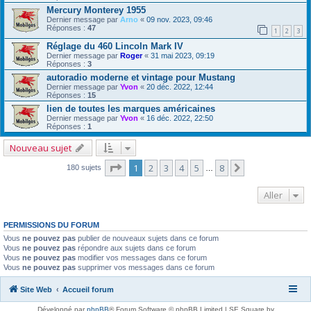
Mercury Monterey 1955
Dernier message par
Arno
«
09 nov. 2023, 09:46
Réponses :
47
1
2
3
Réglage du 460 Lincoln Mark IV
Dernier message par
Roger
«
31 mai 2023, 09:19
Réponses :
3
autoradio moderne et vintage pour Mustang
Dernier message par
Yvon
«
20 déc. 2022, 12:44
Réponses :
15
lien de toutes les marques américaines
Dernier message par
Yvon
«
16 déc. 2022, 22:50
Réponses :
1
Nouveau sujet
Page
1
sur
8
1
2
3
4
5
8
Suivant
180 sujets
…
Aller
PERMISSIONS DU FORUM
Vous
ne pouvez pas
publier de nouveaux sujets dans ce forum
Vous
ne pouvez pas
répondre aux sujets dans ce forum
Vous
ne pouvez pas
modifier vos messages dans ce forum
Vous
ne pouvez pas
supprimer vos messages dans ce forum
Site Web
Accueil forum
Développé par
phpBB
® Forum Software © phpBB Limited | SE Square by