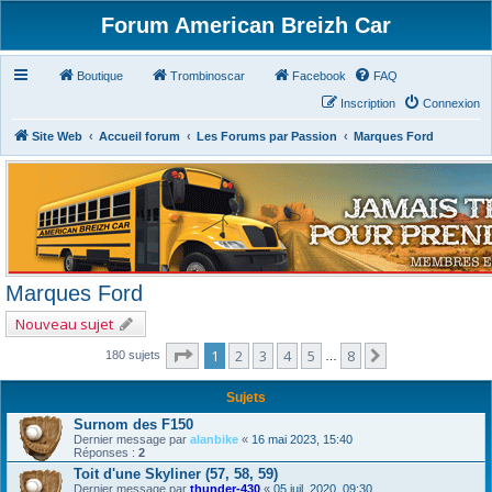
Forum American Breizh Car
Boutique
Trombinoscar
Facebook
FAQ
Inscription
Connexion
Site Web
Accueil forum
Les Forums par Passion
Marques Ford
Marques Ford
Nouveau sujet
Page
1
sur
8
1
2
3
4
5
8
Suivant
180 sujets
…
Sujets
Surnom des F150
Dernier message par
alanbike
«
16 mai 2023, 15:40
Réponses :
2
Toit d'une Skyliner (57, 58, 59)
Dernier message par
thunder-430
«
05 juil. 2020, 09:30