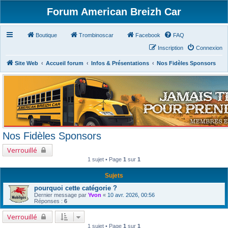
Forum American Breizh Car
Boutique
Trombinoscar
Facebook
FAQ
Inscription
Connexion
Site Web
Accueil forum
Infos & Présentations
Nos Fidèles Sponsors
Nos Fidèles Sponsors
Verrouillé
1 sujet • Page
1
sur
1
Sujets
pourquoi cette catégorie ?
Dernier message par
Yvon
«
10 avr. 2026, 00:56
Réponses :
6
Verrouillé
1 sujet • Page
1
sur
1