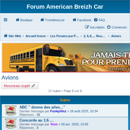
Forum American Breizh Car
Boutique
Trombinoscar
Facebook
FAQ
Inscription
Connexion
Site Web
Accueil forum
Les Forums par Passion
2, 6, 8, ... Roues & Autres
Avions
Avions
Nouveau sujet
12 sujets • Page
1
sur
1
Sujets
ABC " donne des ailes..."
Dernier message par
FunkyVinz
«
28 août 2025, 10:34
Réponses :
15
Concorde au 1:6 ...
Dernier message par
Yvon
«
09 avr. 2020, 14:05
Réponses :
3