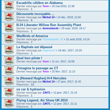
Escadrille célébre en Alabama
Dernier message par
Yvon
«
15 mai 2019, 12:39
Réponses :
1
Découverte incroyable ...
Dernier message par
Michel 14
«
14 déc. 2018, 11:50
Réponses :
6
B-24 Liberator Willow Run Assembly Plant
Dernier message par
domsobecki
«
29 sept. 2018, 18:17
Réponses :
1
WarBirds of America
Dernier message par
Thunderbolt_47
«
31 août 2018, 14:16
Réponses :
7
Le Raphale est dépassé
Dernier message par
aegirson2
«
16 déc. 2017, 10:29
Réponses :
1
Quel bon pilote !
Dernier message par
Yvon
«
11 oct. 2017, 19:08
J'imagine le passage au CT
Dernier message par
Yvon
«
25 févr. 2017, 11:13
le (Howard Hughes) H-4 Hercules
Dernier message par
Michel 14
«
27 janv. 2017, 11:42
Réponses :
13
us car & hydravion
Dernier message par
JJH71
«
12 janv. 2017, 21:15
Réponses :
1
Flying Legend, Air Show UK 2014
Dernier message par
JJH71
«
12 janv. 2017, 21:11
Réponses :
1