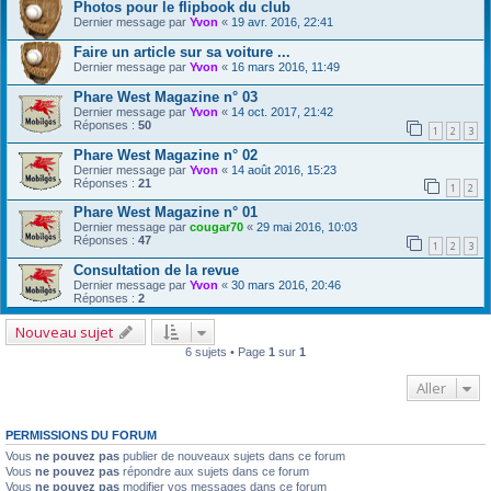
Photos pour le flipbook du club
Dernier message par
Yvon
«
19 avr. 2016, 22:41
Faire un article sur sa voiture ...
Dernier message par
Yvon
«
16 mars 2016, 11:49
Phare West Magazine n° 03
Dernier message par
Yvon
«
14 oct. 2017, 21:42
Réponses :
50
1
2
3
Phare West Magazine n° 02
Dernier message par
Yvon
«
14 août 2016, 15:23
Réponses :
21
1
2
Phare West Magazine n° 01
Dernier message par
cougar70
«
29 mai 2016, 10:03
Réponses :
47
1
2
3
Consultation de la revue
Dernier message par
Yvon
«
30 mars 2016, 20:46
Réponses :
2
Nouveau sujet
6 sujets • Page
1
sur
1
Aller
PERMISSIONS DU FORUM
Vous
ne pouvez pas
publier de nouveaux sujets dans ce forum
Vous
ne pouvez pas
répondre aux sujets dans ce forum
Vous
ne pouvez pas
modifier vos messages dans ce forum