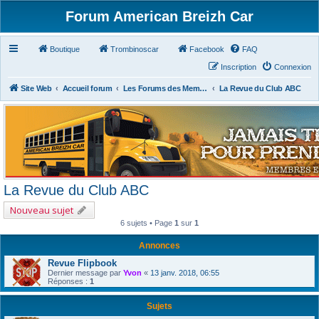
Forum American Breizh Car
Boutique
Trombinoscar
Facebook
FAQ
Inscription
Connexion
Site Web
Accueil forum
Les Forums des Membres du Club
La Revue du Club ABC
La Revue du Club ABC
Nouveau sujet
6 sujets • Page
1
sur
1
Annonces
Revue Flipbook
Dernier message par
Yvon
«
13 janv. 2018, 06:55
Réponses :
1
Sujets