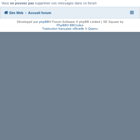
Vous
ne pouvez pas
supprimer vos messages dans ce forum
Site Web
Accueil forum
Développé par
phpBB
® Forum Software © phpBB Limited | SE Square by
PhpBB3 BBCodes
Traduction française officielle
©
Qiaeru