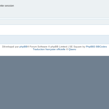
tte session
Développé par
phpBB
® Forum Software © phpBB Limited | SE Square by
PhpBB3 BBCodes
Traduction française officielle
©
Qiaeru