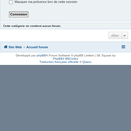
Masquer ma présence lors de cette session
Cette catégorie ne contient aucun forum.
Aller
Site Web
Accueil forum
Développé par
phpBB
® Forum Software © phpBB Limited | SE Square by
PhpBB3 BBCodes
Traduction française officielle
©
Qiaeru