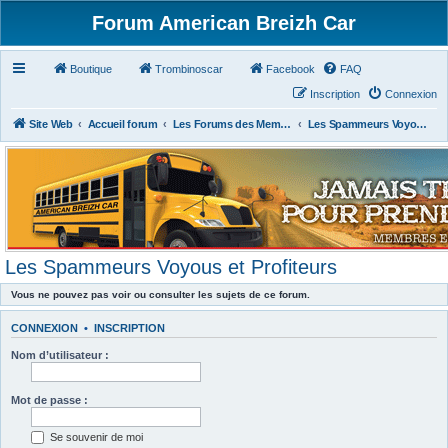
Forum American Breizh Car
Boutique
Trombinoscar
Facebook
FAQ
Inscription
Connexion
Site Web
Accueil forum
Les Forums des Membres du Club
Les Spammeurs Voyous et Profiteurs
Les Spammeurs Voyous et Profiteurs
Vous ne pouvez pas voir ou consulter les sujets de ce forum.
CONNEXION
•
INSCRIPTION
Nom d’utilisateur :
Mot de passe :
Se souvenir de moi