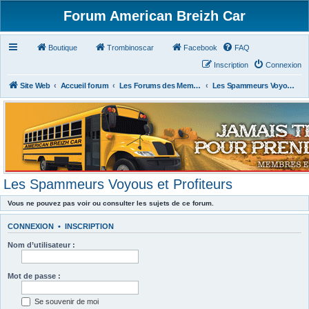
Forum American Breizh Car
Boutique
Trombinoscar
Facebook
FAQ
Inscription
Connexion
Site Web
Accueil forum
Les Forums des Membres du Club
Les Spammeurs Voyous et Profiteurs
Les Spammeurs Voyous et Profiteurs
Vous ne pouvez pas voir ou consulter les sujets de ce forum.
CONNEXION
•
INSCRIPTION
Nom d’utilisateur :
Mot de passe :
Se souvenir de moi