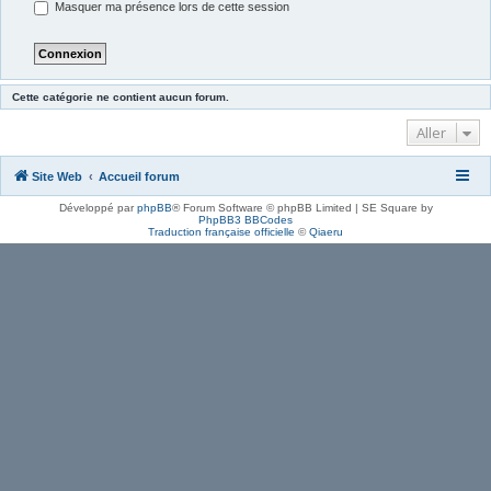
Masquer ma présence lors de cette session
Cette catégorie ne contient aucun forum.
Aller
Site Web
Accueil forum
Développé par
phpBB
® Forum Software © phpBB Limited | SE Square by
PhpBB3 BBCodes
Traduction française officielle
©
Qiaeru