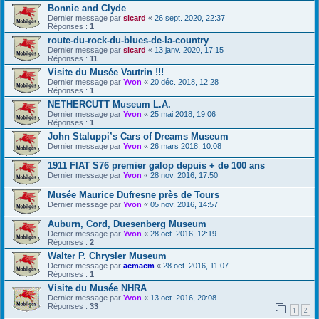
Bonnie and Clyde
Dernier message par
sicard
«
26 sept. 2020, 22:37
Réponses :
1
route-du-rock-du-blues-de-la-country
Dernier message par
sicard
«
13 janv. 2020, 17:15
Réponses :
11
Visite du Musée Vautrin !!!
Dernier message par
Yvon
«
20 déc. 2018, 12:28
Réponses :
1
NETHERCUTT Museum L.A.
Dernier message par
Yvon
«
25 mai 2018, 19:06
Réponses :
1
John Staluppi’s Cars of Dreams Museum
Dernier message par
Yvon
«
26 mars 2018, 10:08
1911 FIAT S76 premier galop depuis + de 100 ans
Dernier message par
Yvon
«
28 nov. 2016, 17:50
Musée Maurice Dufresne près de Tours
Dernier message par
Yvon
«
05 nov. 2016, 14:57
Auburn, Cord, Duesenberg Museum
Dernier message par
Yvon
«
28 oct. 2016, 12:19
Réponses :
2
Walter P. Chrysler Museum
Dernier message par
acmacm
«
28 oct. 2016, 11:07
Réponses :
1
Visite du Musée NHRA
Dernier message par
Yvon
«
13 oct. 2016, 20:08
Réponses :
33
1
2