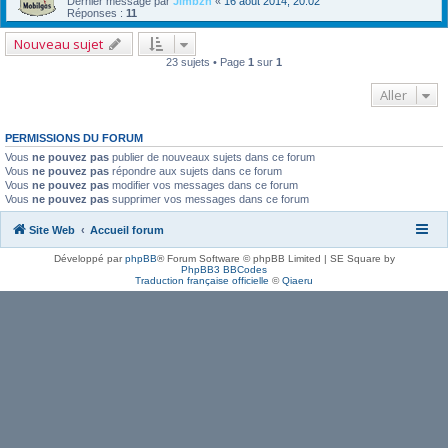
Dernier message par
Jimbzh
«
16 août 2014, 20:02
Réponses :
11
Nouveau sujet
23 sujets • Page
1
sur
1
Aller
PERMISSIONS DU FORUM
Vous
ne pouvez pas
publier de nouveaux sujets dans ce forum
Vous
ne pouvez pas
répondre aux sujets dans ce forum
Vous
ne pouvez pas
modifier vos messages dans ce forum
Vous
ne pouvez pas
supprimer vos messages dans ce forum
Site Web
Accueil forum
Développé par
phpBB
® Forum Software © phpBB Limited | SE Square by
PhpBB3 BBCodes
Traduction française officielle
©
Qiaeru