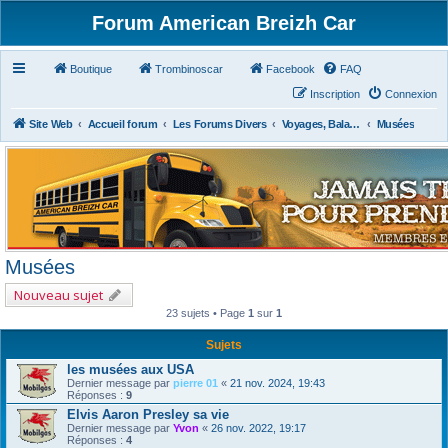
Forum American Breizh Car
Boutique
Trombinoscar
Facebook
FAQ
Inscription
Connexion
Site Web
Accueil forum
Les Forums Divers
Voyages, Balades, Expos, Salons, Concerts, Festivals
Musées
Musées
Nouveau sujet
23 sujets • Page
1
sur
1
Sujets
les musées aux USA
Dernier message par
pierre 01
«
21 nov. 2024, 19:43
Réponses :
9
Elvis Aaron Presley sa vie
Dernier message par
Yvon
«
26 nov. 2022, 19:17
Réponses :
4