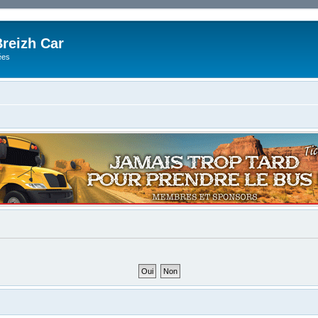
reizh Car
ées