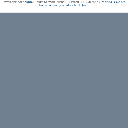
Développé par
phpBB
® Forum Software © phpBB Limited | SE Square by
PhpBB3 BBCodes
Traduction française officielle
©
Qiaeru