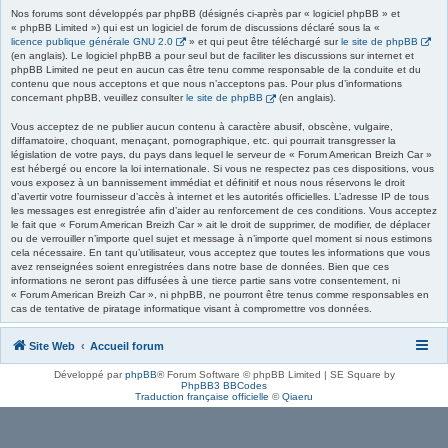
Nos forums sont développés par phpBB (désignés ci-après par « logiciel phpBB » et
« phpBB Limited ») qui est un logiciel de forum de discussions déclaré sous la «
licence publique générale GNU 2.0
» et qui peut être téléchargé sur
le site de phpBB
(en anglais). Le logiciel phpBB a pour seul but de faciliter les discussions sur internet et
phpBB Limited ne peut en aucun cas être tenu comme responsable de la conduite et du
contenu que nous acceptons et que nous n’acceptons pas. Pour plus d’informations
concernant phpBB, veuillez consulter
le site de phpBB
(en anglais).
Vous acceptez de ne publier aucun contenu à caractère abusif, obscène, vulgaire,
diffamatoire, choquant, menaçant, pornographique, etc. qui pourrait transgresser la
législation de votre pays, du pays dans lequel le serveur de « Forum American Breizh Car »
est hébergé ou encore la loi internationale. Si vous ne respectez pas ces dispositions, vous
vous exposez à un bannissement immédiat et définitif et nous nous réservons le droit
d’avertir votre fournisseur d’accès à internet et les autorités officielles. L’adresse IP de tous
les messages est enregistrée afin d’aider au renforcement de ces conditions. Vous acceptez
le fait que « Forum American Breizh Car » ait le droit de supprimer, de modifier, de déplacer
ou de verrouiller n’importe quel sujet et message à n’importe quel moment si nous estimons
cela nécessaire. En tant qu’utilisateur, vous acceptez que toutes les informations que vous
avez renseignées soient enregistrées dans notre base de données. Bien que ces
informations ne seront pas diffusées à une tierce partie sans votre consentement, ni
« Forum American Breizh Car », ni phpBB, ne pourront être tenus comme responsables en
cas de tentative de piratage informatique visant à compromettre vos données.
Site Web
Accueil forum
Développé par
phpBB
® Forum Software © phpBB Limited | SE Square by
PhpBB3 BBCodes
Traduction française officielle
©
Qiaeru