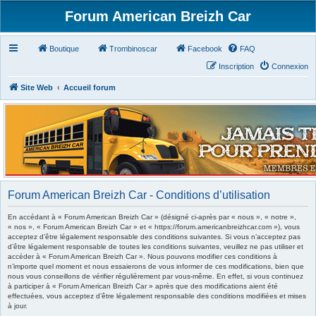
Forum American Breizh Car
Boutique
Trombinoscar
Facebook
FAQ
Inscription
Connexion
Site Web
Accueil forum
Forum American Breizh Car - Conditions d’utilisation
En accédant à « Forum American Breizh Car » (désigné ci-après par « nous », « notre »,
« nos », « Forum American Breizh Car » et « https://forum.americanbreizhcar.com »), vous
acceptez d’être légalement responsable des conditions suivantes. Si vous n’acceptez pas
d’être légalement responsable de toutes les conditions suivantes, veuillez ne pas utiliser et
accéder à « Forum American Breizh Car ». Nous pouvons modifier ces conditions à
n’importe quel moment et nous essaierons de vous informer de ces modifications, bien que
nous vous conseillons de vérifier régulièrement par vous-même. En effet, si vous continuez
à participer à « Forum American Breizh Car » après que des modifications aient été
effectuées, vous acceptez d’être légalement responsable des conditions modifiées et mises
à jour.