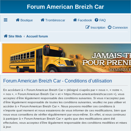
Forum American Breizh Car
Boutique
Trombinoscar
Facebook
FAQ
Inscription
Connexion
Site Web
Accueil forum
Forum American Breizh Car - Conditions d’utilisation
En accédant à « Forum American Breizh Car » (désigné ci-après par « nous », « notre »,
« nos », « Forum American Breizh Car » et « https://forum.americanbreizhcar.com »), vous
acceptez d’être légalement responsable des conditions suivantes. Si vous n’acceptez pas
d’être légalement responsable de toutes les conditions suivantes, veuillez ne pas utiliser et
accéder à « Forum American Breizh Car ». Nous pouvons modifier ces conditions à
n’importe quel moment et nous essaierons de vous informer de ces modifications, bien que
nous vous conseillons de vérifier régulièrement par vous-même. En effet, si vous continuez
à participer à « Forum American Breizh Car » après que des modifications aient été
effectuées, vous acceptez d’être légalement responsable des conditions modifiées et mises
à jour.