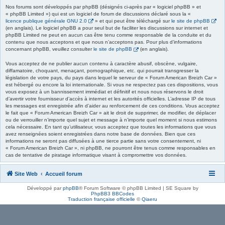
Nos forums sont développés par phpBB (désignés ci-après par « logiciel phpBB » et
« phpBB Limited ») qui est un logiciel de forum de discussions déclaré sous la «
licence publique générale GNU 2.0
» et qui peut être téléchargé sur
le site de phpBB
(en anglais). Le logiciel phpBB a pour seul but de faciliter les discussions sur internet et
phpBB Limited ne peut en aucun cas être tenu comme responsable de la conduite et du
contenu que nous acceptons et que nous n’acceptons pas. Pour plus d’informations
concernant phpBB, veuillez consulter
le site de phpBB
(en anglais).
Vous acceptez de ne publier aucun contenu à caractère abusif, obscène, vulgaire,
diffamatoire, choquant, menaçant, pornographique, etc. qui pourrait transgresser la
législation de votre pays, du pays dans lequel le serveur de « Forum American Breizh Car »
est hébergé ou encore la loi internationale. Si vous ne respectez pas ces dispositions, vous
vous exposez à un bannissement immédiat et définitif et nous nous réservons le droit
d’avertir votre fournisseur d’accès à internet et les autorités officielles. L’adresse IP de tous
les messages est enregistrée afin d’aider au renforcement de ces conditions. Vous acceptez
le fait que « Forum American Breizh Car » ait le droit de supprimer, de modifier, de déplacer
ou de verrouiller n’importe quel sujet et message à n’importe quel moment si nous estimons
cela nécessaire. En tant qu’utilisateur, vous acceptez que toutes les informations que vous
avez renseignées soient enregistrées dans notre base de données. Bien que ces
informations ne seront pas diffusées à une tierce partie sans votre consentement, ni
« Forum American Breizh Car », ni phpBB, ne pourront être tenus comme responsables en
cas de tentative de piratage informatique visant à compromettre vos données.
Site Web
Accueil forum
Développé par
phpBB
® Forum Software © phpBB Limited | SE Square by
PhpBB3 BBCodes
Traduction française officielle
©
Qiaeru