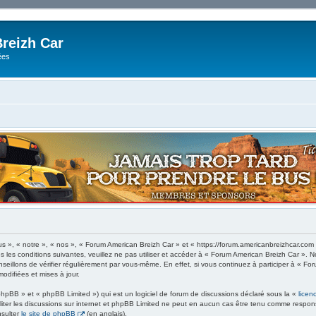
reizh Car
ées
 », « notre », « nos », « Forum American Breizh Car » et « https://forum.americanbreizhcar.com
s les conditions suivantes, veuillez ne pas utiliser et accéder à « Forum American Breizh Car ».
eillons de vérifier régulièrement par vous-même. En effet, si vous continuez à participer à « Fo
odifiées et mises à jour.
hpBB » et « phpBB Limited ») qui est un logiciel de forum de discussions déclaré sous la «
licen
ciliter les discussions sur internet et phpBB Limited ne peut en aucun cas être tenu comme res
nsulter
le site de phpBB
(en anglais).