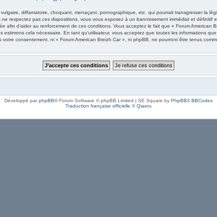
ulgaire, diffamatoire, choquant, menaçant, pornographique, etc. qui pourrait transgresser la lég
 ne respectez pas ces dispositions, vous vous exposez à un bannissement immédiat et définitif et 
trée afin d’aider au renforcement de ces conditions. Vous acceptez le fait que « Forum American Br
ous estimons cela nécessaire. En tant qu’utilisateur, vous acceptez que toutes les informations 
ns votre consentement, ni « Forum American Breizh Car », ni phpBB, ne pourront être tenus comm
Développé par
phpBB
® Forum Software © phpBB Limited | SE Square by
PhpBB3 BBCodes
Traduction française officielle
©
Qiaeru