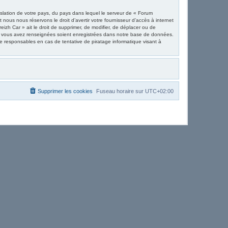
islation de votre pays, du pays dans lequel le serveur de « Forum
nous nous réservons le droit d’avertir votre fournisseur d’accès à internet
eizh Car » ait le droit de supprimer, de modifier, de déplacer ou de
que vous avez renseignées soient enregistrées dans notre base de données.
e responsables en cas de tentative de piratage informatique visant à
Supprimer les cookies
Fuseau horaire sur
UTC+02:00