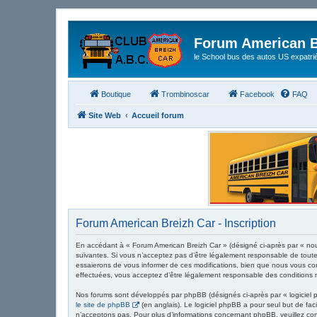
Forum American B
le School bus des autos US expatri
Boutique
Trombinoscar
Facebook
FAQ
Site Web
Accueil forum
Forum American Breizh Car - Inscription
En accédant à « Forum American Breizh Car » (désigné ci-après par « nous
suivantes. Si vous n’acceptez pas d’être légalement responsable de toute
essaierons de vous informer de ces modifications, bien que nous vous cons
effectuées, vous acceptez d’être légalement responsable des conditions m
Nos forums sont développés par phpBB (désignés ci-après par « logiciel p
le site de phpBB
(en anglais). Le logiciel phpBB a pour seul but de fa
n’acceptons pas. Pour plus d’informations concernant phpBB, veuillez co