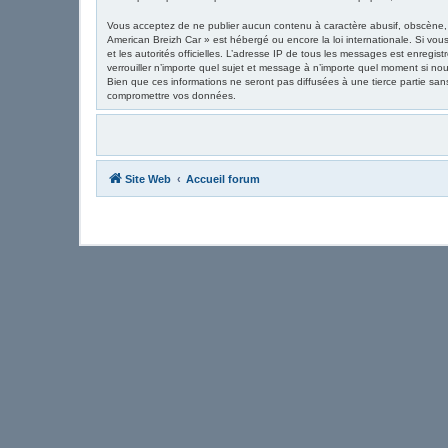
Vous acceptez de ne publier aucun contenu à caractère abusif, obscène, v
American Breizh Car » est hébergé ou encore la loi internationale. Si vous
et les autorités officielles. L’adresse IP de tous les messages est enregis
verrouiller n’importe quel sujet et message à n’importe quel moment si n
Bien que ces informations ne seront pas diffusées à une tierce partie sa
compromettre vos données.
Site Web
Accueil forum