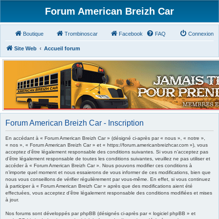
Forum American Breizh Car
Boutique
Trombinoscar
Facebook
FAQ
Connexion
Site Web
Accueil forum
Forum American Breizh Car - Inscription
En accédant à « Forum American Breizh Car » (désigné ci-après par « nous », « notre »,
« nos », « Forum American Breizh Car » et « https://forum.americanbreizhcar.com »), vous
acceptez d’être légalement responsable des conditions suivantes. Si vous n’acceptez pas
d’être légalement responsable de toutes les conditions suivantes, veuillez ne pas utiliser et
accéder à « Forum American Breizh Car ». Nous pouvons modifier ces conditions à
n’importe quel moment et nous essaierons de vous informer de ces modifications, bien que
nous vous conseillons de vérifier régulièrement par vous-même. En effet, si vous continuez
à participer à « Forum American Breizh Car » après que des modifications aient été
effectuées, vous acceptez d’être légalement responsable des conditions modifiées et mises
à jour.
Nos forums sont développés par phpBB (désignés ci-après par « logiciel phpBB » et