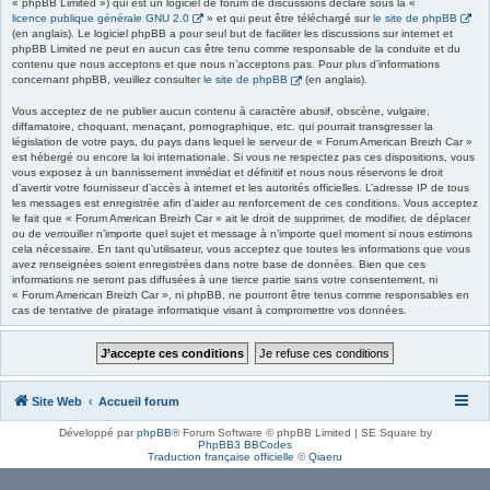
« phpBB Limited ») qui est un logiciel de forum de discussions déclaré sous la «
licence publique générale GNU 2.0
» et qui peut être téléchargé sur
le site de phpBB
(en anglais). Le logiciel phpBB a pour seul but de faciliter les discussions sur internet et
phpBB Limited ne peut en aucun cas être tenu comme responsable de la conduite et du
contenu que nous acceptons et que nous n’acceptons pas. Pour plus d’informations
concernant phpBB, veuillez consulter
le site de phpBB
(en anglais).
Vous acceptez de ne publier aucun contenu à caractère abusif, obscène, vulgaire,
diffamatoire, choquant, menaçant, pornographique, etc. qui pourrait transgresser la
législation de votre pays, du pays dans lequel le serveur de « Forum American Breizh Car »
est hébergé ou encore la loi internationale. Si vous ne respectez pas ces dispositions, vous
vous exposez à un bannissement immédiat et définitif et nous nous réservons le droit
d’avertir votre fournisseur d’accès à internet et les autorités officielles. L’adresse IP de tous
les messages est enregistrée afin d’aider au renforcement de ces conditions. Vous acceptez
le fait que « Forum American Breizh Car » ait le droit de supprimer, de modifier, de déplacer
ou de verrouiller n’importe quel sujet et message à n’importe quel moment si nous estimons
cela nécessaire. En tant qu’utilisateur, vous acceptez que toutes les informations que vous
avez renseignées soient enregistrées dans notre base de données. Bien que ces
informations ne seront pas diffusées à une tierce partie sans votre consentement, ni
« Forum American Breizh Car », ni phpBB, ne pourront être tenus comme responsables en
cas de tentative de piratage informatique visant à compromettre vos données.
Site Web
Accueil forum
Développé par
phpBB
® Forum Software © phpBB Limited | SE Square by
PhpBB3 BBCodes
Traduction française officielle
©
Qiaeru