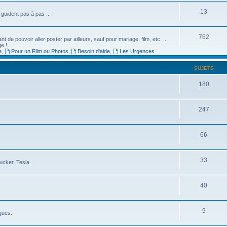
13
guident pas à pas ...
762
de pouvoir aller poster par ailleurs, sauf pour mariage, film, etc. ...
ge !
e
,
Pour un Film ou Photos
,
Besoin d'aide
,
Les Urgences
SUJETS
180
247
66
33
ucker, Tesla
40
9
gues.