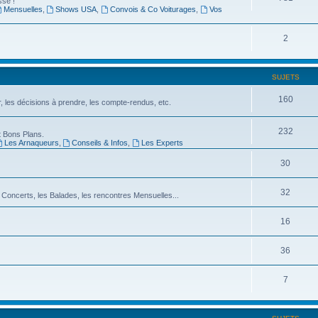
sse !
Mensuelles
,
Shows USA
,
Convois & Co Voiturages
,
Vos
2
SUJETS
160
er, les décisions à prendre, les compte-rendus, etc.
232
 Bons Plans.
Les Arnaqueurs
,
Conseils & Infos
,
Les Experts
30
32
 Concerts, les Balades, les rencontres Mensuelles...
16
36
7