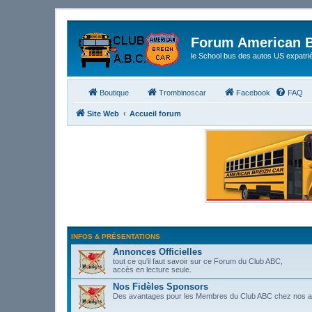
Forum American B
le School bus des autos US expatri
Boutique
Trombinoscar
Facebook
FAQ
Site Web
Accueil forum
INFOS & PRÉSENTATIONS
Annonces Officielles
tout ce qu'il faut savoir sur ce Forum du Club ABC,
accès en lecture seule.
Nos Fidèles Sponsors
Des avantages pour les Membres du Club ABC chez nos 