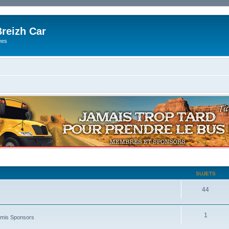
reizh Car
ées
SUJETS
44
1
amis Sponsors