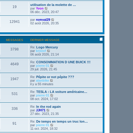
n
e
s
utilisation de la molette de …
19
r
u
C
par
Yvon
l
l
o
06 déc. 2023, 20:47
e
t
n
d
e
s
C
par
romval29
e
12941
r
u
o
02 août 2026, 20:35
r
l
l
n
n
e
t
s
i
d
e
u
e
e
r
l
r
r
MESSAGES
DERNIER MESSAGE
l
t
m
n
e
e
e
i
Re:
Logo Mercury
d
r
3798
s
e
C
par
kristof
e
l
s
r
o
06 août 2026, 21:14
r
e
a
m
n
n
d
g
e
s
i
Re:
CONSOMMATION D UNE BUICK !!!
e
4649
e
s
u
e
C
par
pierre 01
r
s
l
r
o
29 juil. 2026, 21:45
n
a
t
m
n
i
g
e
e
s
e
Re:
Pépite or not pépite ???
1947
e
r
s
u
r
C
par
alanbike
l
s
l
m
o
il y a 55 minutes
e
a
t
e
n
d
g
e
s
s
Re:
TESLA : LA voiture américaine…
e
531
e
r
s
u
C
par
pierre 01
r
l
a
l
o
08 oct. 2024, 17:02
n
e
g
t
n
i
d
e
e
s
Re:
In the rod again
e
e
336
r
u
C
par
JJH71
r
r
l
l
o
27 déc. 2023, 21:35
m
n
e
t
n
e
i
d
e
s
Re:
De temps en temps un truc lon…
s
e
e
91
r
u
C
par
pierre 01
s
r
r
l
l
o
11 oct. 2024, 18:32
a
m
n
e
t
n
g