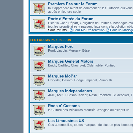
Premiers Pas sur le Forum
tout apprendre avant de commencer, les Tutoriels qui vous 
accès en lecture seule
Porte d'Entrée du Forum
C'est la Case Départ, Obligation de Poster 4 Messages avant 
tout les propriétaires y passent, lutte contre la pollution obli
Sous-forums :
Pour Ma Présentation
,
Pour un Mariag
LES FORUMS PAR PASSION
Marques Ford
Ford, Lincoln, Mercury, Edsel
Marques General Motors
Buick, Cadillac, Chevrolet, Oldsmobile, Pontiac
Marques MoPar
Chrysler, Desoto, Dodge, Imperial, Plymouth
Marques Independantes
AMC, AMX, Hudson, Kaiser, Nash, Packard, Studebaker, T
Rods n' Customs
la Culture des Véhicules Modifiés, d'origine ou d'esprit us
Les Limousines US
Ces automobiles, toutes marques, de plus en plus looooon