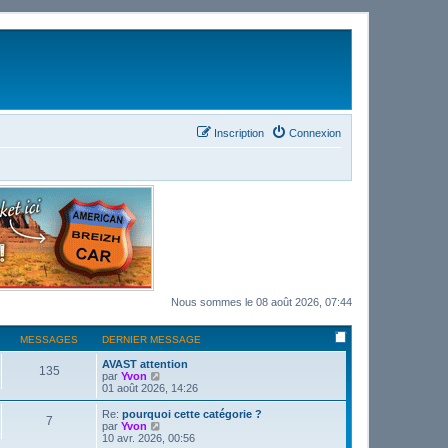
Inscription
Connexion
Nous sommes le 08 août 2026, 07:44
MESSAGES
DERNIER MESSAGE
AVAST attention
135
C
par
Yvon
o
01 août 2026, 14:26
n
s
Re:
pourquoi cette catégorie ?
7
u
C
par
Yvon
l
o
10 avr. 2026, 00:56
t