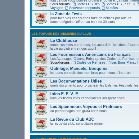
tout ce que vous pouvez organiser ou faire, ça nous intére
Sous-forums :
Sorties US Bzh
,
Sorties US Fr et Eu
,
Voyages
,
Souvenirs rapportés
,
Musées
la Zone de Tests
pour faire vos essais sans faire de bêtises par ailleurs.
cette catégorie s'efface au bout de 30 jours
LES FORUMS DES MEMBRES DU CLUB
Le Clubhouse
toutes les infos entre nous, les actualités, les idées à lanc
la vie au club entre nous quoi !
Les Fournisseurs Américains ou Français
Les Avantages Offerts, Echange des Codes de Remises et
Sous-forums :
Codes de Remises
,
Les Bons Plans
,
Outillage, Manuels, Bouquins
les bons conseils des membres pour mieux s'instruire
Les Documentations Utiles
quels documents pour organiser les Bals, les Festivals, les
Infos F. F. V. E.
tous les flachs infos et documents indispensables
Les Spammeurs Voyous et Profiteurs
ou personnages non grata chez nous
La Revue du Club ABC
la revue du club, consultable online.