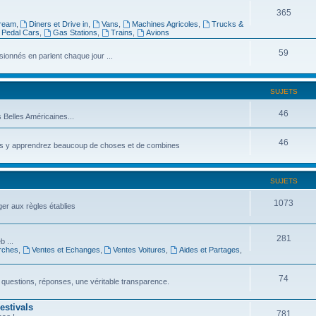
365
tream
,
Diners et Drive in
,
Vans
,
Machines Agricoles
,
Trucks &
Pedal Cars
,
Gas Stations
,
Trains
,
Avions
59
onnés en parlent chaque jour ...
SUJETS
46
s Belles Américaines...
46
vous y apprendrez beaucoup de choses et de combines
SUJETS
1073
ger aux règles établies
281
b ...
rches
,
Ventes et Echanges
,
Ventes Voitures
,
Aides et Partages
,
74
 questions, réponses, une véritable transparence.
estivals
781