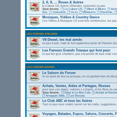
2, 6, 8, ... Roues & Autres
la Culture US, Autres Véhicules, motorisés ou pas
Sous-forums :
La Culture US
,
Bikes & Bikers
,
Airs
Bus
,
Junkyards
,
Vu ici
,
Miniatures
,
Dioramas
,
Musiques, Vidéos & Country Dance
Ces Vidéos & Musiques US sont très nombreuses, les passi
LES FORUMS ATELIERS
V8 Diesel, les mal aimés
un peu à part, mais ils font également partie de l'histoire de
Les Fameux Grands Travaux qui font peur
ici que les gros chantiers, pas à la portée de tous mais 
LES FORUMS DIVERS
Le Saloon du Forum
Ici on parle de tout ou presque, en se gardant bien de déro
Achats, Ventes, Aides et Partages, Revues
pour tous vos objets, voitures y compris, et les filous du we
Sous-forums :
Ebay et Le Bon Coin
,
Achats et Reche
Arnaques Web
,
Les Revues
Le Club ABC et tous les Autres
Tout ce que vous voulez savoir sur les clubs, suggestions,
Voyages, Balades, Expos, Salons, Concerts, F