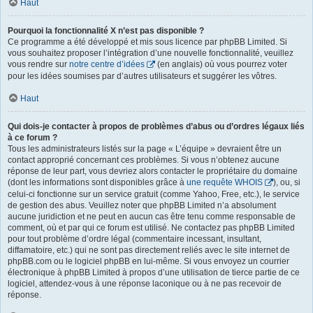
Haut
Pourquoi la fonctionnalité X n’est pas disponible ?
Ce programme a été développé et mis sous licence par phpBB Limited. Si
vous souhaitez proposer l’intégration d’une nouvelle fonctionnalité, veuillez
vous rendre sur
notre centre d’idées
(en anglais) où vous pourrez voter
pour les idées soumises par d’autres utilisateurs et suggérer les vôtres.
Haut
Qui dois-je contacter à propos de problèmes d’abus ou d’ordres légaux liés
à ce forum ?
Tous les administrateurs listés sur la page « L’équipe » devraient être un
contact approprié concernant ces problèmes. Si vous n’obtenez aucune
réponse de leur part, vous devriez alors contacter le propriétaire du domaine
(dont les informations sont disponibles grâce à
une requête WHOIS
), ou, si
celui-ci fonctionne sur un service gratuit (comme Yahoo, Free, etc.), le service
de gestion des abus. Veuillez noter que phpBB Limited n’a absolument
aucune juridiction et ne peut en aucun cas être tenu comme responsable de
comment, où et par qui ce forum est utilisé. Ne contactez pas phpBB Limited
pour tout problème d’ordre légal (commentaire incessant, insultant,
diffamatoire, etc.) qui ne sont pas directement reliés avec le site internet de
phpBB.com ou le logiciel phpBB en lui-même. Si vous envoyez un courrier
électronique à phpBB Limited à propos d’une utilisation de tierce partie de ce
logiciel, attendez-vous à une réponse laconique ou à ne pas recevoir de
réponse.