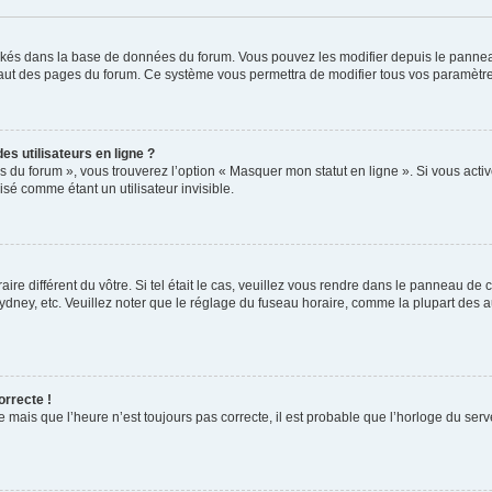
tockés dans la base de données du forum. Vous pouvez les modifier depuis le panneau 
haut des pages du forum. Ce système vous permettra de modifier tous vos paramètre
s utilisateurs en ligne ?
s du forum », vous trouverez l’option « Masquer mon statut en ligne ». Si vous activ
é comme étant un utilisateur invisible.
aire différent du vôtre. Si tel était le cas, veuillez vous rendre dans le panneau de co
ey, etc. Veuillez noter que le réglage du fuseau horaire, comme la plupart des aut
orrecte !
e mais que l’heure n’est toujours pas correcte, il est probable que l’horloge du serve