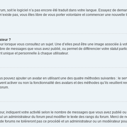
forum, soit le logiciel n’a pas encore été traduit dans votre langue. Essayez de deman
 n’existe pas, vous êtes libre de vous porter volontaire et commencer une nouvelle t
ateur ?
ur lorsque vous consultez un sujet. Une d’elles peut être une image associée à vo
mbre de messages que vous avez publié, ou permet de différencier votre statut parti
 unique et personnelle à chaque utilisateur.
ous pouvez ajouter un avatar en utilisant une des quatre méthodes suivantes : le ser
ent activer ou non la fonctionnalité des avatars et des méthodes qu’ils veuillent re
forum.
ur, indiquent votre activité selon le nombre de messages que vous avez publié ou i
eul un administrateur du forum peut modifier le texte des rangs du forum. Merci de
de forums ne toléreront pas ce procédé et un administrateur ou un modérateur pou