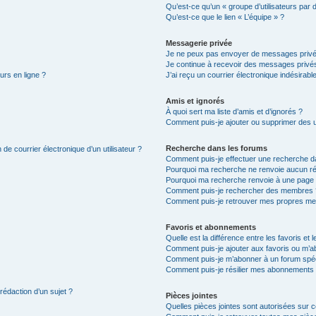
Qu’est-ce qu’un « groupe d’utilisateurs par 
Qu’est-ce que le lien « L’équipe » ?
Messagerie privée
Je ne peux pas envoyer de messages privé
Je continue à recevoir des messages privés 
urs en ligne ?
J’ai reçu un courrier électronique indésirabl
Amis et ignorés
À quoi sert ma liste d’amis et d’ignorés ?
Comment puis-je ajouter ou supprimer des uti
Recherche dans les forums
de courrier électronique d’un utilisateur ?
Comment puis-je effectuer une recherche d
Pourquoi ma recherche ne renvoie aucun ré
Pourquoi ma recherche renvoie à une page 
Comment puis-je rechercher des membres 
Comment puis-je retrouver mes propres me
Favoris et abonnements
Quelle est la différence entre les favoris e
Comment puis-je ajouter aux favoris ou m’ab
Comment puis-je m’abonner à un forum spéc
Comment puis-je résilier mes abonnements
 rédaction d’un sujet ?
Pièces jointes
Quelles pièces jointes sont autorisées sur 