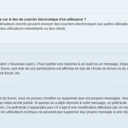
ur le lien de courrier électronique d’un utilisateur ?
s utilisateurs inscrits peuvent envoyer des courriers électroniques aux autres utili
es utilisateurs malveillants ou des robots.
outon « Nouveau sujet ». Pour publier une réponse à un sujet ou un message, cliqu
 forum, une liste de vos permissions est affichée en bas de l’écran du forum ou du
ce forum, etc.
r du forum, vous ne pouvez modifier ou supprimer que vos propres messages. Vou
 initial ait été publié. Si quelqu’un a déjà répondu à votre message, un petit tex
ion. Ce petit texte n’apparaîtra pas s’il s’agit d’une modification effectuée par un 
ue les utilisateurs normaux ne peuvent pas supprimer leur propre message si une ré