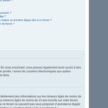
s jointes ?
cussions ?
ible ?
 d’abus ou d’ordres légaux liés à ce forum ?
r du forum ?
ts. En vous inscrivant, vous pouvez également avoir accès à des
ie privée, l’envoi de courriers électroniques aux autres
e faire.
entiellement des informations sur les mineurs âgés de moins de
x mineurs âgés de moins de 13 ans inscrits sur votre forum,
 de ce forum ne peuvent pas vous proposer d’assistance légale
d’abus ou d’ordres légaux liés à ce forum ? ».