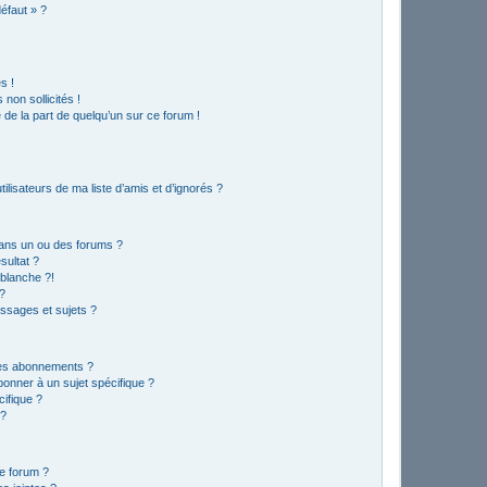
défaut » ?
s !
non sollicités !
e de la part de quelqu’un sur ce forum !
lisateurs de ma liste d’amis et d’ignorés ?
ans un ou des forums ?
sultat ?
blanche ?!
?
ssages et sujets ?
t les abonnements ?
onner à un sujet spécifique ?
ifique ?
 ?
ce forum ?