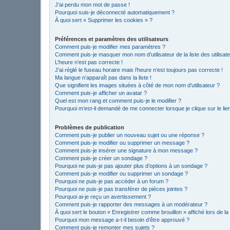
J’ai perdu mon mot de passe !
Pourquoi suis-je déconnecté automatiquement ?
À quoi sert « Supprimer les cookies » ?
Préférences et paramètres des utilisateurs
Comment puis-je modifier mes paramètres ?
Comment puis-je masquer mon nom d’utilisateur de la liste des utilisate
L’heure n’est pas correcte !
J’ai réglé le fuseau horaire mais l’heure n’est toujours pas correcte !
Ma langue n’apparaît pas dans la liste !
Que signifient les images situées à côté de mon nom d’utilisateur ?
Comment puis-je afficher un avatar ?
Quel est mon rang et comment puis-je le modifier ?
Pourquoi m’est-il demandé de me connecter lorsque je clique sur le lien 
Problèmes de publication
Comment puis-je publier un nouveau sujet ou une réponse ?
Comment puis-je modifier ou supprimer un message ?
Comment puis-je insérer une signature à mon message ?
Comment puis-je créer un sondage ?
Pourquoi ne puis-je pas ajouter plus d’options à un sondage ?
Comment puis-je modifier ou supprimer un sondage ?
Pourquoi ne puis-je pas accéder à un forum ?
Pourquoi ne puis-je pas transférer de pièces jointes ?
Pourquoi ai-je reçu un avertissement ?
Comment puis-je rapporter des messages à un modérateur ?
À quoi sert le bouton « Enregistrer comme brouillon » affiché lors de la
Pourquoi mon message a-t-il besoin d’être approuvé ?
Comment puis-je remonter mes sujets ?