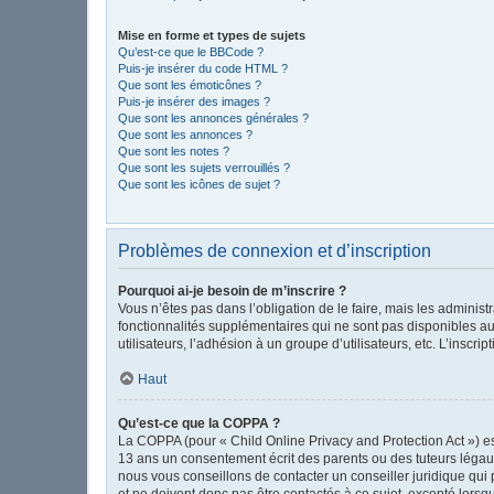
Mise en forme et types de sujets
Qu’est-ce que le BBCode ?
Puis-je insérer du code HTML ?
Que sont les émoticônes ?
Puis-je insérer des images ?
Que sont les annonces générales ?
Que sont les annonces ?
Que sont les notes ?
Que sont les sujets verrouillés ?
Que sont les icônes de sujet ?
Problèmes de connexion et d’inscription
Pourquoi ai-je besoin de m’inscrire ?
Vous n’êtes pas dans l’obligation de le faire, mais les adminis
fonctionnalités supplémentaires qui ne sont pas disponibles aux 
utilisateurs, l’adhésion à un groupe d’utilisateurs, etc. L’insc
Haut
Qu’est-ce que la COPPA ?
La COPPA (pour « Child Online Privacy and Protection Act ») es
13 ans un consentement écrit des parents ou des tuteurs légau
nous vous conseillons de contacter un conseiller juridique qui
et ne doivent donc pas être contactés à ce sujet, excepté lorsq