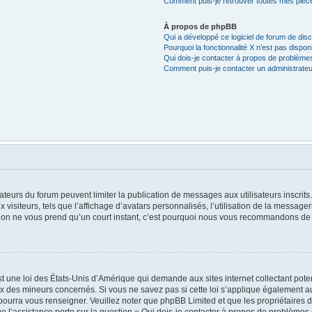
Comment puis-je retrouver toutes mes pièce
À propos de phpBB
Qui a développé ce logiciel de forum de dis
Pourquoi la fonctionnalité X n’est pas dispon
Qui dois-je contacter à propos de problèmes
Comment puis-je contacter un administrateu
trateurs du forum peuvent limiter la publication de messages aux utilisateurs inscri
visiteurs, tels que l’affichage d’avatars personnalisés, l’utilisation de la messager
ription ne vous prend qu’un court instant, c’est pourquoi nous vous recommandons de l
t une loi des États-Unis d’Amérique qui demande aux sites internet collectant pot
x des mineurs concernés. Si vous ne savez pas si cette loi s’applique également au
 pourra vous renseigner. Veuillez noter que phpBB Limited et que les propriétaires
ue l’assistance porte sur la question « Qui dois-je contacter à propos de problèmes 