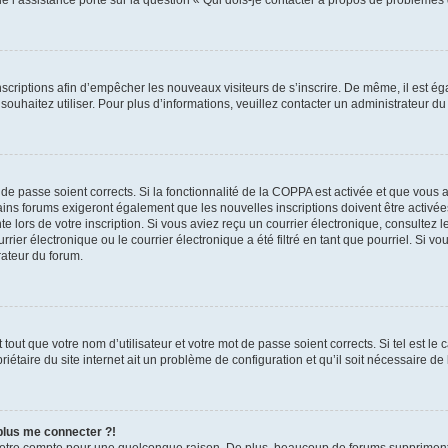
 inscriptions afin d’empêcher les nouveaux visiteurs de s’inscrire. De même, il est 
s souhaitez utiliser. Pour plus d’informations, veuillez contacter un administrateur du
t de passe soient corrects. Si la fonctionnalité de la COPPA est activée et que vous
ains forums exigeront également que les nouvelles inscriptions doivent être activée
te lors de votre inscription. Si vous aviez reçu un courrier électronique, consultez 
r électronique ou le courrier électronique a été filtré en tant que pourriel. Si vo
rateur du forum.
out que votre nom d’utilisateur et votre mot de passe soient corrects. Si tel est le
iétaire du site internet ait un problème de configuration et qu’il soit nécessaire de l
 plus me connecter ?!
votre compte pour une quelconque raison. De plus, beaucoup de forums suppriment pér