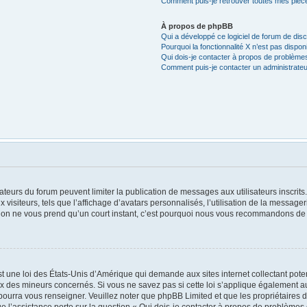
Comment puis-je retrouver toutes mes pièce
À propos de phpBB
Qui a développé ce logiciel de forum de dis
Pourquoi la fonctionnalité X n’est pas dispon
Qui dois-je contacter à propos de problèmes
Comment puis-je contacter un administrateu
trateurs du forum peuvent limiter la publication de messages aux utilisateurs inscri
visiteurs, tels que l’affichage d’avatars personnalisés, l’utilisation de la messager
ription ne vous prend qu’un court instant, c’est pourquoi nous vous recommandons de l
t une loi des États-Unis d’Amérique qui demande aux sites internet collectant pot
x des mineurs concernés. Si vous ne savez pas si cette loi s’applique également au
 pourra vous renseigner. Veuillez noter que phpBB Limited et que les propriétaires
ue l’assistance porte sur la question « Qui dois-je contacter à propos de problèmes 