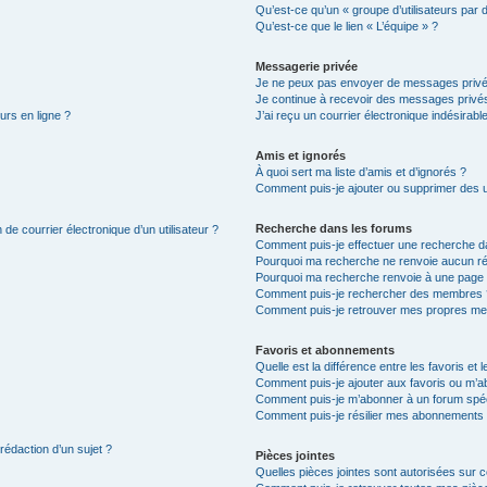
Qu’est-ce qu’un « groupe d’utilisateurs par 
Qu’est-ce que le lien « L’équipe » ?
Messagerie privée
Je ne peux pas envoyer de messages privé
Je continue à recevoir des messages privés 
urs en ligne ?
J’ai reçu un courrier électronique indésirabl
Amis et ignorés
À quoi sert ma liste d’amis et d’ignorés ?
Comment puis-je ajouter ou supprimer des uti
Recherche dans les forums
de courrier électronique d’un utilisateur ?
Comment puis-je effectuer une recherche d
Pourquoi ma recherche ne renvoie aucun ré
Pourquoi ma recherche renvoie à une page 
Comment puis-je rechercher des membres 
Comment puis-je retrouver mes propres me
Favoris et abonnements
Quelle est la différence entre les favoris e
Comment puis-je ajouter aux favoris ou m’ab
Comment puis-je m’abonner à un forum spéc
Comment puis-je résilier mes abonnements
 rédaction d’un sujet ?
Pièces jointes
Quelles pièces jointes sont autorisées sur 