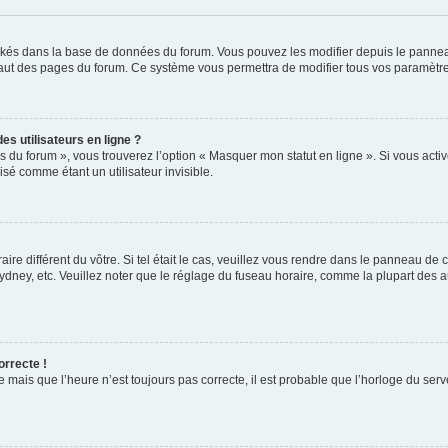
tockés dans la base de données du forum. Vous pouvez les modifier depuis le panneau 
haut des pages du forum. Ce système vous permettra de modifier tous vos paramètre
s utilisateurs en ligne ?
s du forum », vous trouverez l’option « Masquer mon statut en ligne ». Si vous activ
é comme étant un utilisateur invisible.
aire différent du vôtre. Si tel était le cas, veuillez vous rendre dans le panneau de co
ey, etc. Veuillez noter que le réglage du fuseau horaire, comme la plupart des aut
orrecte !
e mais que l’heure n’est toujours pas correcte, il est probable que l’horloge du serve