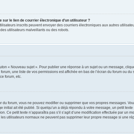
ur le lien de courrier électronique d’un utilisateur ?
s utilisateurs inscrits peuvent envoyer des courriers électroniques aux autres utili
es utilisateurs malveillants ou des robots.
outon « Nouveau sujet ». Pour publier une réponse à un sujet ou un message, cliqu
 forum, une liste de vos permissions est affichée en bas de l’écran du forum ou du
ce forum, etc.
r du forum, vous ne pouvez modifier ou supprimer que vos propres messages. Vou
 initial ait été publié. Si quelqu’un a déjà répondu à votre message, un petit tex
ion. Ce petit texte n’apparaîtra pas s’il s’agit d’une modification effectuée par un 
ue les utilisateurs normaux ne peuvent pas supprimer leur propre message si une ré