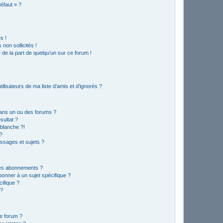
défaut » ?
s !
non sollicités !
e de la part de quelqu’un sur ce forum !
lisateurs de ma liste d’amis et d’ignorés ?
ans un ou des forums ?
sultat ?
blanche ?!
?
ssages et sujets ?
t les abonnements ?
onner à un sujet spécifique ?
ifique ?
 ?
ce forum ?