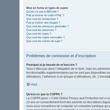
Mise en forme et types de sujets
Qu’est-ce que le BBCode ?
Puis-je insérer du code HTML ?
Que sont les émoticônes ?
Puis-je insérer des images ?
Que sont les annonces générales ?
Que sont les annonces ?
Que sont les notes ?
Que sont les sujets verrouillés ?
Que sont les icônes de sujet ?
Problèmes de connexion et d’inscription
Pourquoi ai-je besoin de m’inscrire ?
Vous n’êtes pas dans l’obligation de le faire, mais les adminis
fonctionnalités supplémentaires qui ne sont pas disponibles aux 
utilisateurs, l’adhésion à un groupe d’utilisateurs, etc. L’insc
Haut
Qu’est-ce que la COPPA ?
La COPPA (pour « Child Online Privacy and Protection Act ») es
13 ans un consentement écrit des parents ou des tuteurs légau
nous vous conseillons de contacter un conseiller juridique qui
et ne doivent donc pas être contactés à ce sujet, excepté lorsq