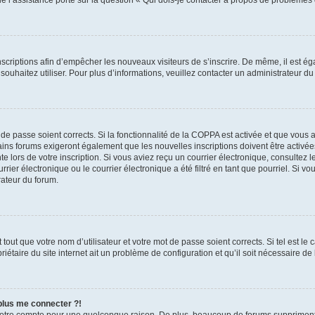
 inscriptions afin d’empêcher les nouveaux visiteurs de s’inscrire. De même, il est 
s souhaitez utiliser. Pour plus d’informations, veuillez contacter un administrateur du
t de passe soient corrects. Si la fonctionnalité de la COPPA est activée et que vous
ains forums exigeront également que les nouvelles inscriptions doivent être activée
te lors de votre inscription. Si vous aviez reçu un courrier électronique, consultez 
r électronique ou le courrier électronique a été filtré en tant que pourriel. Si vo
rateur du forum.
out que votre nom d’utilisateur et votre mot de passe soient corrects. Si tel est le
iétaire du site internet ait un problème de configuration et qu’il soit nécessaire de l
 plus me connecter ?!
votre compte pour une quelconque raison. De plus, beaucoup de forums suppriment pér