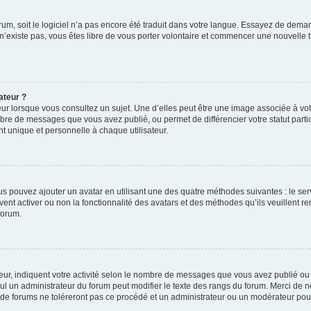
forum, soit le logiciel n’a pas encore été traduit dans votre langue. Essayez de deman
 n’existe pas, vous êtes libre de vous porter volontaire et commencer une nouvelle t
ateur ?
ur lorsque vous consultez un sujet. Une d’elles peut être une image associée à vo
mbre de messages que vous avez publié, ou permet de différencier votre statut parti
 unique et personnelle à chaque utilisateur.
ous pouvez ajouter un avatar en utilisant une des quatre méthodes suivantes : le ser
ent activer ou non la fonctionnalité des avatars et des méthodes qu’ils veuillent re
forum.
ur, indiquent votre activité selon le nombre de messages que vous avez publié ou i
eul un administrateur du forum peut modifier le texte des rangs du forum. Merci de
de forums ne toléreront pas ce procédé et un administrateur ou un modérateur pou