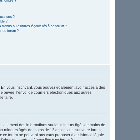
s jointes ?
cussions ?
ible ?
 d’abus ou d’ordres légaux liés à ce forum ?
r du forum ?
ts. En vous inscrivant, vous pouvez également avoir accès à des
ie privée, l’envoi de courriers électroniques aux autres
e faire.
entiellement des informations sur les mineurs âgés de moins de
x mineurs âgés de moins de 13 ans inscrits sur votre forum,
 de ce forum ne peuvent pas vous proposer d’assistance légale
d’abus ou d’ordres légaux liés à ce forum ? ».